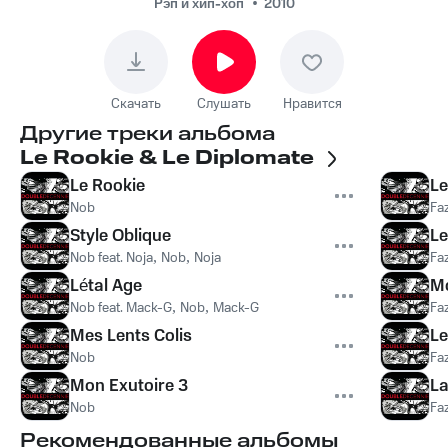
Рэп и хип-хоп
2010
Скачать
Слушать
Нравится
Другие треки альбома
Le Rookie & Le Diplomate
Le Rookie
Le
Nob
Fa
Style Oblique
Le
Nob feat. Noja
,
Nob
,
Noja
Fa
Létal Age
Mo
Nob feat. Mack-G
,
Nob
,
Mack-G
Fa
Mes Lents Colis
Le
Nob
Faz
Mon Exutoire 3
La
Nob
Fa
Рекомендованные альбомы