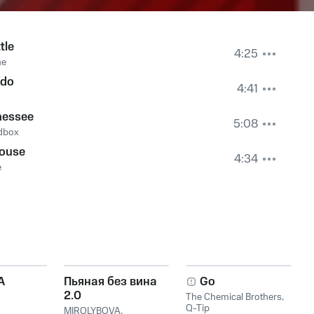
tle
4:25
ne
edo
4:41
nessee
5:08
dbox
louse
4:34
e
A
Пьяная без вина
Go
2.0
The Chemical Brothers
,
Q-Tip
MIROLYBOVA
,