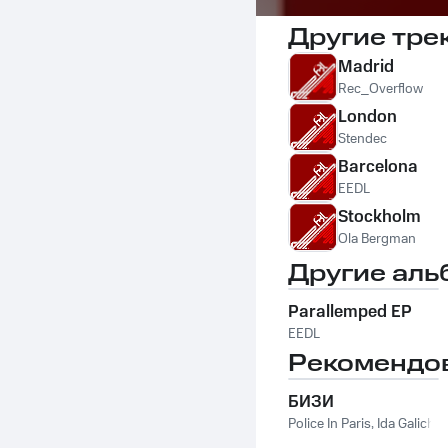
Другие тре
Madrid
Rec_Overflow
London
Stendec
Barcelona
EEDL
Stockholm
Ola Bergman
Другие аль
Parallemped EP
EEDL
Рекомендо
БИЗИ
Police In Paris
,
Ida Galich