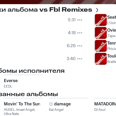
ки альбома
vs Fbl Remixes
Seat
5:31
L'Usi
Ovi
4:18
.Tape.
Ten
6:26
Phlui
Tou
3:40
Braill
бомы исполнителя
Everse
EEDL
ванные альбомы
Movin' To The Sun
damage
MATADOR
HUGEL
,
Imael Angel
,
Kai Angel
DJ Asul
Ultra Nate