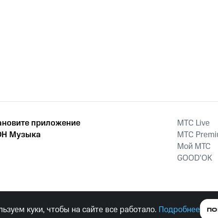
ановите приложение
MTС Live
Н Музыка
MTС Prem
Мой МТС
GOOD’OK
наркотических средств, психотропных веществ, их аналогов причиня
ьзуем куки, чтобы на сайте все работало.
Подробнее
ПО
тельством ответственность.