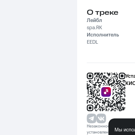
О треке
Лейбл
spa.RK
Исполнитель
EEDL
Уст
КИО
Незаконное потребление 
Мы испол
установленную законода