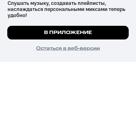
Слушать музыку, создавать плейлисты, 
наслаждаться персональными миксами теперь 
удобно!
Незаконное потребление наркотических средств,
психотропных веществ, их аналогов причиняет вред здоровью,
Мы используем куки, чтобы на сайте все
В ПРИЛОЖЕНИЕ
их незаконный оборот запрещён и влечёт установленную
работало.
Подробнее
законодательством ответственность.
© 2026 ООО «КИОН».
ПОНЯТНО
Остаться в веб-версии
Все права защищены
18+
Главная
В приложение
Избранное