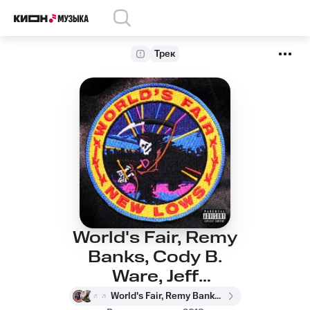
Трек
World's Fair, Remy
Banks, Cody B.
Ware, Jeff
Donna, Nasty Nigel -
World's Fair, Remy Banks, Cody B. Ware, Jeff Donna, Nasty Nigel