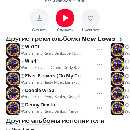
New Lows
Рэп и хип-хоп
2018
Скачать
Слушать
Нравится
Другие треки альбома
New Lows
Wf001
World's Fair
,
Remy Banks
,
Jeff Donna
,
Cody B. Ware
,
Dounia
Wor
Win4
World's Fair
,
Jeff Donna
,
Cody B. Ware
,
Nasty Nigel
Wor
Elvis' Flowers (On My Grave)
World's Fair
,
Nasty Nigel
,
Lansky Jones
,
Remy Banks
Wor
Doobie Wrap
World's Fair
,
Remy Banks
,
Cody B. Ware
,
Nasty Nigel
,
Kilo Kish
Wor
Denny Devito
World's Fair
,
Remy Banks
,
Prince SAMO
,
Jeff Donna
,
Nasty Nig
Wor
Другие альбомы исполнителя