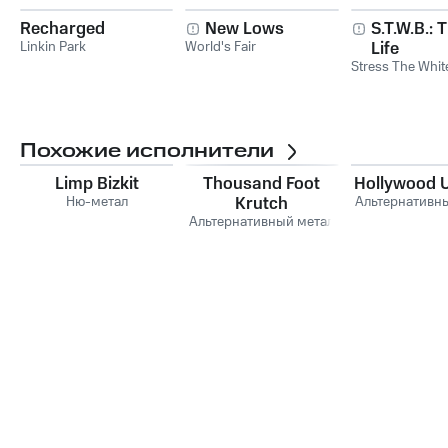
Recharged
New Lows
S.T.W.B.:
Linkin Park
World's Fair
Life
Stress The Whit
Похожие исполнители
Limp Bizkit
Thousand Foot
Hollywood 
Ню-метал
Krutch
Альтернативн
Альтернативный метал