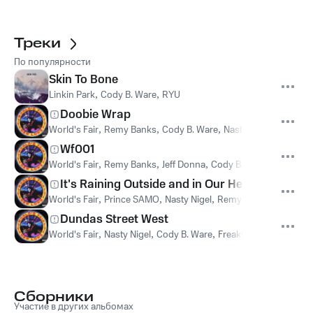
Треки
По популярности
Skin To Bone
Linkin Park
,
Cody B. Ware
,
RYU
Doobie Wrap
World's Fair
,
Remy Banks
,
Cody B. Ware
,
Nasty Nigel
,
Kilo Kish
Wf001
World's Fair
,
Remy Banks
,
Jeff Donna
,
Cody B. Ware
,
Dounia
It's Raining Outside and in Our Hearts
World's Fair
,
Prince SAMO
,
Nasty Nigel
,
Remy Banks
,
Cody B. 
Dundas Street West
World's Fair
,
Nasty Nigel
,
Cody B. Ware
,
Freaky Franz
Сборники
Участие в других альбомах