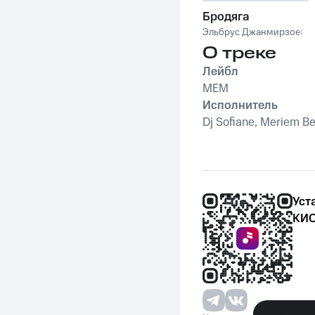
Бродяга
Эльбрус Джанмирзоев
О треке
Лейбл
MEM
Исполнитель
Dj Sofiane, Meriem Be
Уст
КИО