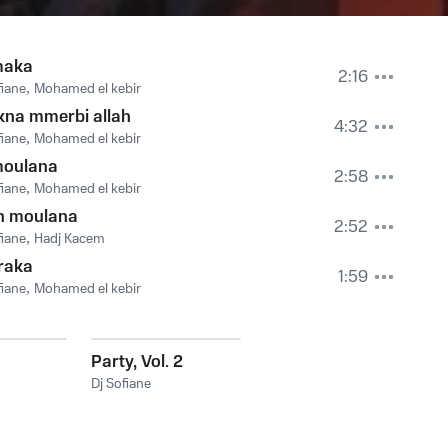
maka
2:16
fiane
,
Mohamed el kebir
kna mmerbi allah
4:32
fiane
,
Mohamed el kebir
moulana
2:58
fiane
,
Mohamed el kebir
ah moulana
2:52
fiane
,
Hadj Kacem
raka
1:59
fiane
,
Mohamed el kebir
Party, Vol. 2
Dj Sofiane