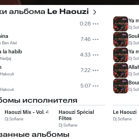
ки альбома
Le Haouzi
Ya 
0:28
Dj So
nina
Sou
7:46
 Ben Alel
Dj So
a la habib
Ya 
4:33
Hadjaj
Dj So
h
All
7:22
 Hakouk
Dj So
Bou
5:07
 Hakouk
Dj So
бомы исполнителя
Haouzi Mix - Vol. 4
Haouzi Spécial
Le Haouzi
Fêtes
Dj Sofiane
Dj Sofiane
Dj Sofiane
ванные альбомы