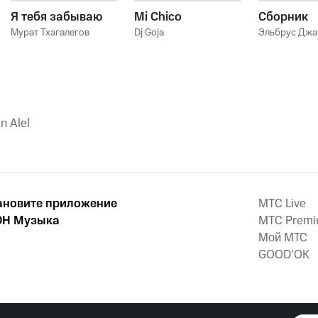
Я тебя забываю
Mi Chico
Сборник
Мурат Тхагалегов
Dj Goja
Эльбрус Дж
n Alel
ановите приложение
MTС Live
Н Музыка
MTС Prem
Мой МТС
GOOD’OK