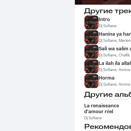
Другие тре
Intro
Dj Sofiane
Hanina ya ha
Dj Sofiane
,
Meriem
Sali wa salim 
Dj Sofiane
,
Chafik 
La ilah ila alla
Dj Sofiane
,
Amine
Horma
Dj Sofiane
,
Amine
Другие аль
La renaissance
d'amour réel
Dj Sofiane
Рекомендо