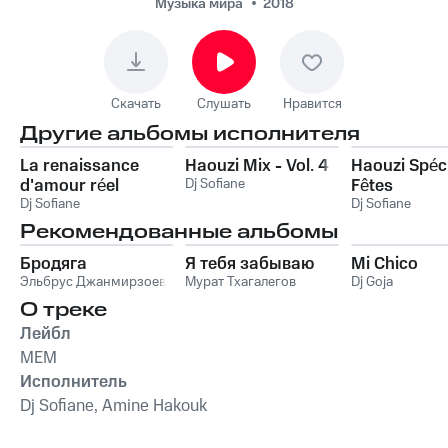
Музыка мира
2018
Скачать
Слушать
Нравится
Другие альбомы исполнителя
La renaissance
Haouzi Mix - Vol. 4
Haouzi Spéc
d'amour réel
Dj Sofiane
Fêtes
Dj Sofiane
Dj Sofiane
Рекомендованные альбомы
Бродяга
Я тебя забываю
Mi Chico
Эльбрус Джанмирзоев
Мурат Тхагалегов
Dj Goja
О треке
Лейбл
MEM
Исполнитель
Dj Sofiane, Amine Hakouk