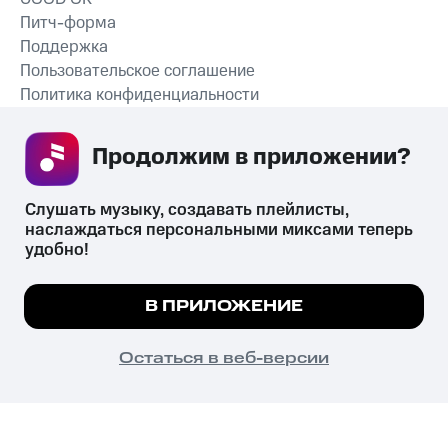
Питч-форма
Поддержка
Пользовательское соглашение
Политика конфиденциальности
Рекомендательные технологии
Продолжим в приложении? 
СКАЧАТЬ ПРИЛОЖЕНИЕ
Слушать музыку, создавать плейлисты, 
наслаждаться персональными миксами теперь 
удобно!
Незаконное потребление наркотических средств,
психотропных веществ, их аналогов причиняет вред здоровью,
Мы используем куки, чтобы на сайте все
В ПРИЛОЖЕНИЕ
их незаконный оборот запрещён и влечёт установленную
работало.
Подробнее
законодательством ответственность.
© 2026 ООО «КИОН».
ПОНЯТНО
Остаться в веб-версии
Все права защищены
18+
Главная
В приложение
Избранное