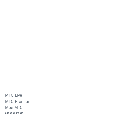
MTС Live
MTС Premium
Мой МТС
GOOD’OK