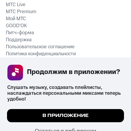
MTС Live
MTС Premium
Мой МТС
GOOD’OK
Питч-форма
Поддержка
Пользовательское соглашение
Политика конфиденциальности
Рекомендательные технологии
Продолжим в приложении? 
СКАЧАТЬ ПРИЛОЖЕНИЕ
Слушать музыку, создавать плейлисты, 
наслаждаться персональными миксами теперь 
удобно!
Незаконное потребление наркотических средств,
психотропных веществ, их аналогов причиняет вред здоровью,
Мы используем куки, чтобы на сайте все
В ПРИЛОЖЕНИЕ
их незаконный оборот запрещён и влечёт установленную
работало.
Подробнее
законодательством ответственность.
© 2026 ООО «КИОН».
ПОНЯТНО
Остаться в веб-версии