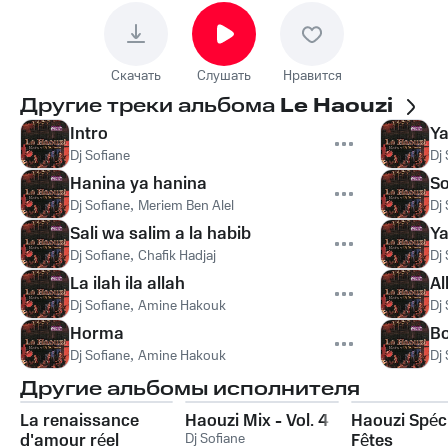
Скачать
Слушать
Нравится
Другие треки альбома
Le Haouzi
Intro
Y
Dj Sofiane
Dj 
Hanina ya hanina
So
Dj Sofiane
,
Meriem Ben Alel
Dj 
Sali wa salim a la habib
Y
Dj Sofiane
,
Chafik Hadjaj
Dj 
La ilah ila allah
Al
Dj Sofiane
,
Amine Hakouk
Dj 
Horma
B
Dj Sofiane
,
Amine Hakouk
Dj 
Другие альбомы исполнителя
La renaissance
Haouzi Mix - Vol. 4
Haouzi Spéc
d'amour réel
Dj Sofiane
Fêtes