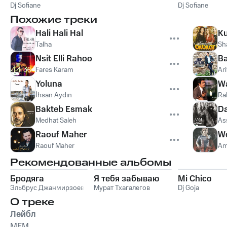
Dj Sofiane
Dj Sofiane
Похожие треки
Hali Hali Hal
Ku
Talha
Sh
Nsit Elli Rahoo
Ba
Fares Karam
Ari
Yoluna
W
İhsan Aydın
Ra
Bakteb Esmak
Da
Medhat Saleh
Ass
Raouf Maher
We
Raouf Maher
Ama
Рекомендованные альбомы
Бродяга
Я тебя забываю
Mi Chico
Эльбрус Джанмирзоев
Мурат Тхагалегов
Dj Goja
О треке
Лейбл
MEM