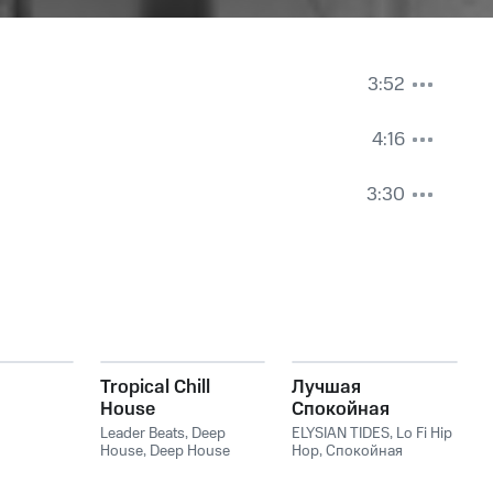
3:52
4:16
3:30
Tropical Chill
Лучшая
House
Спокойная
Музыка Для
Leader Beats
,
Deep
ELYSIAN TIDES
,
Lo Fi Hip
House
,
Deep House
Фона, Работы И
Hop
,
Спокойная
Music
,
Chillout
,
Chillout
фоновая музыка
Учёбы — Фоновая
Lounge
,
Ibiza Lounge