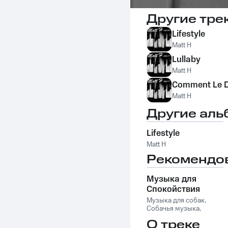
Другие тре
Lifestyle
Matt H
Lullaby
Matt H
Comment Le D
Matt H
Другие аль
Lifestyle
Matt H
Рекомендо
Музыка для
Спокойствия
Кошек
Музыка для собак
,
Собачья музыка
,
Музыка для кошек
,
О треке
Музыка для сна