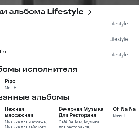
ки альбома
Lifestyle
Lifestyle
Lifestyle
ire
Lifestyle
бомы исполнителя
Pipo
Matt H
ванные альбомы
Нежная
Вечерняя Музыка
Oh Na Na
массажная
Для Ресторана
Nassri
музыка для
Vol. 1
Музыка для массажа
,
Café Del Mar
,
Музыка
глубокого
Музыка для тайского
для ресторанов
,
массажа
,
Музыка для
Спокойная фоновая
расслабления и
Массажа Спа
,
Музыка
музыка