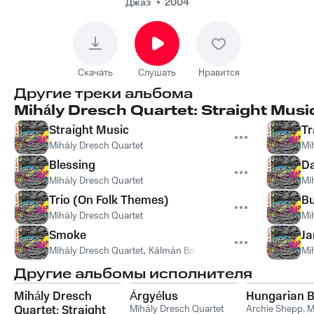
Джаз
2004
Скачать
Слушать
Нравится
Другие треки альбома
Mihály Dresch Quartet: Straight Mus
Straight Music
Tr
Mihály Dresch Quartet
Mi
Blessing
D
Mihály Dresch Quartet
Mi
Trio (On Folk Themes)
Bu
Mihály Dresch Quartet
Mi
Smoke
Ja
Mihály Dresch Quartet
,
Kálmán Balogh
Mi
Другие альбомы исполнителя
Mihály Dresch
Árgyélus
Hungarian 
Quartet: Straight
Mihály Dresch Quartet
Archie Shepp
,
M