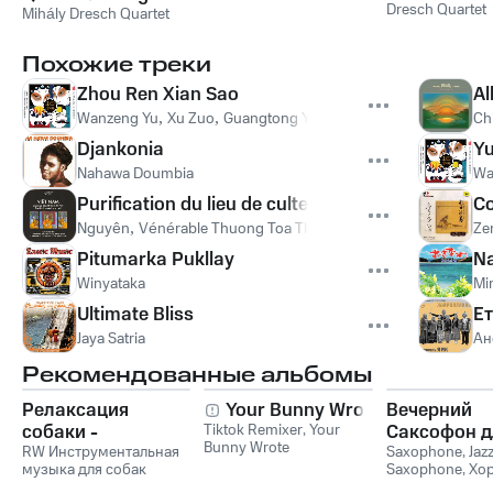
Dresch Quartet
Music (Egyenes
Mihály Dresch Quartet
Zene)
Похожие треки
Zhou Ren Xian Sao
Al
Wanzeng Yu
,
Xu Zuo
,
Guangtong Yang
Ch
Djankonia
Y
Nahawa Doumbia
Wa
Purification du lieu de culte 1/cleansing the templ
Co
Nguyên
,
Vénérable Thuong Toa Thich Ty Phuong
,
Vénérable 
Ze
Pitumarka Pukllay
N
Winyataka
Mi
Ultimate Bliss
Ет
Jaya Satria
Ан
Рекомендованные альбомы
Релаксация
Your Bunny Wrote
Вечерний
собаки -
Tiktok Remixer
,
Your
Саксофон д
Bunny Wrote
Расслабляющая
RW Инструментальная
Души (Соло
Saxophone
,
Jaz
музыка для собак
Saxophone
,
Хо
музыка для собак,
Лаунж)
звуки для ума и