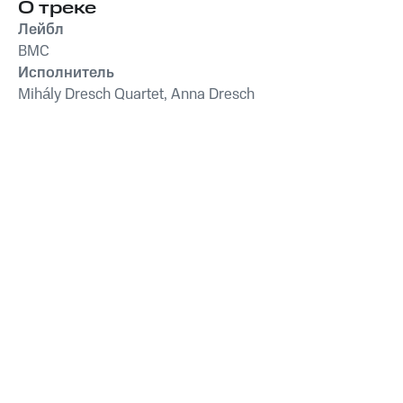
успокаивающие и
О треке
успокаивающие
Лейбл
звуки для
BMC
животных,
Исполнитель
антистрессовая
терапия,
Mihály Dresch Quartet, Anna Dresch
преодоление
беспокойства,
успокаивающее
фортепиано