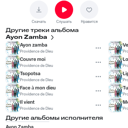
Скачать
Слушать
Нравится
Другие треки альбома
Ayon Zamba
Ayon zamba
Ve
Providence de Dieu
Pr
Couvre moi
Lo
Providence de Dieu
Pr
Tsopotsa
L
Providence de Dieu
Pr
Face à mon dieu
Tu
Providence de Dieu
Pr
Il vient
M
Providence de Dieu
Pr
Другие альбомы исполнителя
Ayon Zamba