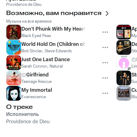
Providence de Dieu
Возможно, вам понравится
Музыка на все времена
Don't Phunk With My Heart
Ap
Black Eyed Peas
My
World Hold On (Children of the Sky)
De
Bob Sinclar
,
Steve Edwards
St
Just One Last Dance
Sarah Connor
,
Natural
Lim
Girlfriend
St
Teenage Rescue
Su
My Immortal
Cu
Evanescence
Bl
О треке
Исполнитель
Providence de Dieu