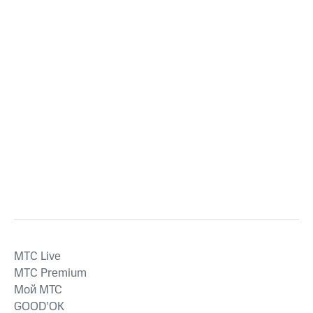
MTС Live
MTС Premium
Мой МТС
GOOD’OK