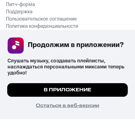
Питч-форма
Поддержка
Пользовательское соглашение
Политика конфиденциальности
Рекомендательные технологии
Продолжим в приложении? 
СКАЧАТЬ ПРИЛОЖЕНИЕ
Слушать музыку, создавать плейлисты, 
наслаждаться персональными миксами теперь 
удобно!
Незаконное потребление наркотических средств,
психотропных веществ, их аналогов причиняет вред здоровью,
Мы используем куки, чтобы на сайте все
В ПРИЛОЖЕНИЕ
их незаконный оборот запрещён и влечёт установленную
работало.
Подробнее
законодательством ответственность.
© 2026 ООО «КИОН».
ПОНЯТНО
Остаться в веб-версии
Все права защищены
18+
Главная
В приложение
Избранное