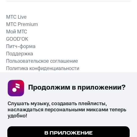
MTС Live
MTС Premium
Мой МТС
GOOD’OK
Питч-форма
Поддержка
Пользовательское соглашение
Политика конфиденциальности
Рекомендательные технологии
Продолжим в приложении? 
СКАЧАТЬ ПРИЛОЖЕНИЕ
Слушать музыку, создавать плейлисты, 
наслаждаться персональными миксами теперь 
удобно!
Незаконное потребление наркотических средств,
психотропных веществ, их аналогов причиняет вред здоровью,
Мы используем куки, чтобы на сайте все
В ПРИЛОЖЕНИЕ
их незаконный оборот запрещён и влечёт установленную