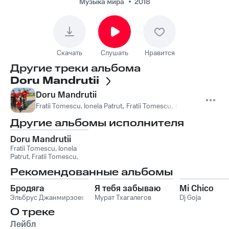
Mandrutii
Музыка мира
2018
Скачать
Слушать
Нравится
Другие треки альбома
Doru Mandrutii
Doru Mandrutii
Fratii Tomescu, Ionela Patrut
,
Fratii Tomescu
,
Ionela Patrut
Другие альбомы исполнителя
Doru Mandrutii
Fratii Tomescu, Ionela
Patrut
,
Fratii Tomescu
,
Ionela Patrut
Рекомендованные альбомы
Бродяга
Я тебя забываю
Mi Chico
Эльбрус Джанмирзоев
Мурат Тхагалегов
Dj Goja
О треке
Лейбл