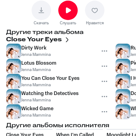
Скачать
Слушать
Нравится
Другие треки альбома
Close Your Eyes
Dirty Work
Ru
Jenna Mammina
Je
Lotus Blossom
Pi
Jenna Mammina
Je
You Can Close Your Eyes
I 
Jenna Mammina
Je
Watching the Detectives
Do
Jenna Mammina
Je
Wicked Game
Wh
Jenna Mammina
Je
Другие альбомы исполнителя
Close Your Eyes
When I'm Called
Moonlight L