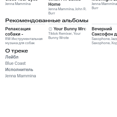
Jenna Mammina
Home
Jenna Mammina
Burr
Jenna Mammina
,
John R.
Burr
Рекомендованные альбомы
Релаксация
Your Bunny Wrote
Вечерний
собаки -
Tiktok Remixer
,
Your
Саксофон д
Bunny Wrote
Расслабляющая
RW Инструментальная
Души (Соло
Saxophone
,
Jaz
музыка для собак
Saxophone
,
Хо
музыка для собак,
Лаунж)
звуки для ума и
успокаивающие и
О треке
успокаивающие
Лейбл
звуки для
Blue Coast
животных,
Исполнитель
антистрессовая
терапия,
Jenna Mammina
преодоление
беспокойства,
успокаивающее
фортепиано