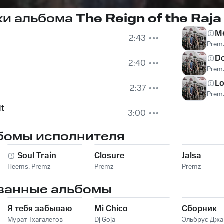
ки альбома
The Reign of the Raja
Me
2:43
Prem
D
2:40
Prem
Lo
2:37
Prem
It
3:00
бомы исполнителя
Soul Train
Closure
Jalsa
Heems
,
Premz
Premz
Premz
ванные альбомы
Я тебя забываю
Mi Chico
Сборник
Мурат Тхагалегов
Dj Goja
Эльбрус Дж