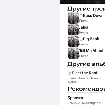
Другие тре
Buss Down
Premz
Jalsa
Premz
Big Bank
Premz
Tell Me About 
Premz
Другие аль
Eject the Roof
Premz
,
Drowze
,
Hakeem
Worxx
Рекомендо
Бродяга
Эльбрус Джанмирзоев