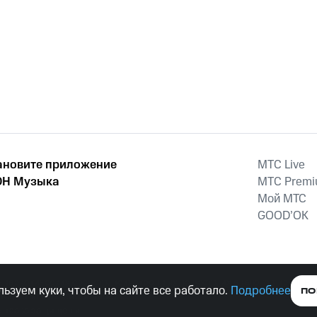
ановите приложение
MTС Live
Н Музыка
MTС Prem
Мой МТС
GOOD’OK
наркотических средств, психотропных веществ, их аналогов причиня
ьзуем куки, чтобы на сайте все работало.
Подробнее
ПО
тельством ответственность.
е права защищены