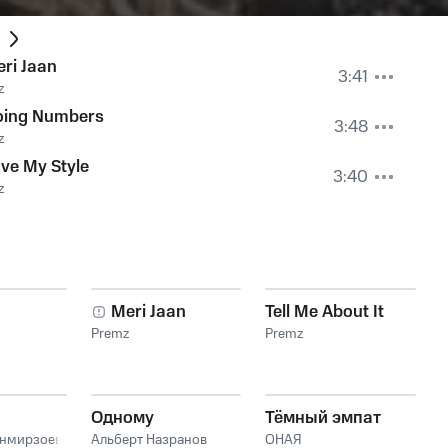
ri Jaan
3:41
z
oing Numbers
3:48
z
ve My Style
3:40
z
Meri Jaan
Tell Me About It
Premz
Premz
Одному
Тёмный эмпат
анмирзоев
Альберт Назранов
ОНАЯ