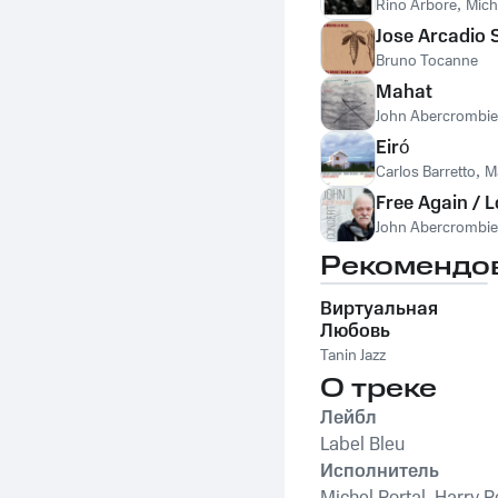
Rino Arbore
,
Mich
Jose Arcadio
Bruno Tocanne
Mahat
John Abercrombie
Eiró
Carlos Barretto
,
M
Free Again /
John Abercrombie
Рекомендо
Виртуальная
Любовь
Tanin Jazz
О треке
Лейбл
Label Bleu
Исполнитель