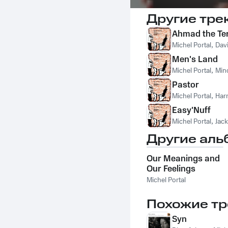
Другие тре
Ahmad the Ter
Michel Portal
,
Dav
Men's Land
Michel Portal
,
Min
Pastor
Michel Portal
,
Harr
Easy'Nuff
Michel Portal
,
Jac
Другие аль
Our Meanings and
Our Feelings
Michel Portal
Похожие тр
Syn