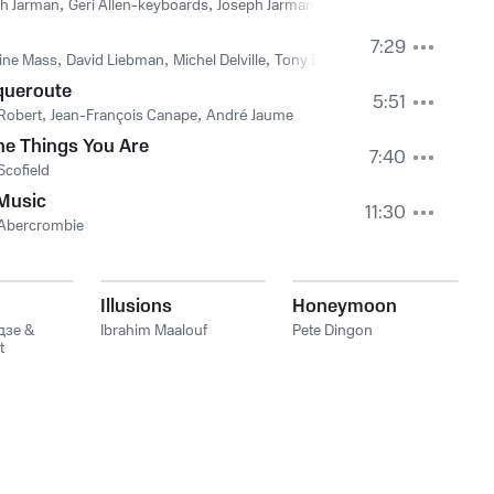
h Jarman
,
Geri Allen-keyboards
,
Joseph Jarman-saxophone, flute
,
Fred Ho
7:29
ine Mass
,
David Liebman
,
Michel Delville
,
Tony Bianco
queroute
5:51
Robert
,
Jean-François Canape
,
André Jaume
the Things You Are
7:40
Scofield
Music
11:30
 Abercrombie
Illusions
Honeymoon
дзе &
Ibrahim Maalouf
Pete Dingon
t