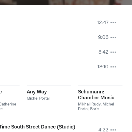
12:47
9:06
8:42
18:10
e
Any Way
Schumann:
Chamber Music
Michel Portal
Catherine
Mikhail Rudy
,
Michel
ce
Portal
,
Boris
el Portal
Pergamenschikow
,
Gérard Caussé
,
Роберт
Шуман
Time South Street Dance (Studio)
4:22