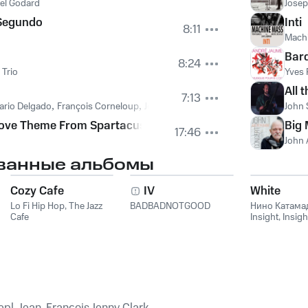
el Godard
Josep
 Segundo
Inti
8:11
Mach
Bar
8:24
 Trio
Yves 
All 
7:13
ario Delgado
,
François Corneloup
,
José Salgueiro
John 
 Love Theme From Spartacus
Big 
17:46
John
ванные альбомы
Cozy Cafe
IV
White
Lo Fi Hip Hop
,
The Jazz
BADBADNOTGOOD
Нино Катама
Cafe
Insight
,
Insigh