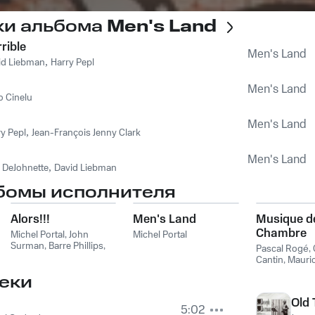
ки альбома
Men's Land
rible
Men's Land
id Liebman
,
Harry Pepl
Men's Land
o Cinelu
Men's Land
y Pepl
,
Jean-François Jenny Clark
Men's Land
k DeJohnette
,
David Liebman
бомы исполнителя
Alors!!!
Men's Land
Musique d
Chambre
Michel Portal
,
John
Michel Portal
Surman
,
Barre Phillips
,
Française
Pascal Rogé
,
Stu Martin
,
Jean-Pierre
Cantin
,
Mauri
Drouet
Bourgue
,
Mich
еки
Old 
5:02