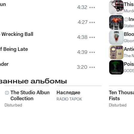
Sun
This
4:32
Murd
In
4:27
State
e Wrecking Ball
Blo
4:38
Gloom
f Being Late
Anti
4:39
The N
nder
Poi
3:20
GOD
ванные альбомы
The Studio Album
Наследие
Ten Thous
Collection
Fists
RADIO TAPOK
Disturbed
Disturbed