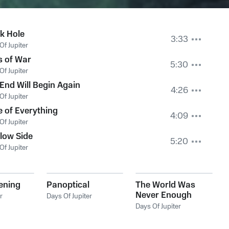
k Hole
3:33
Of Jupiter
s of War
5:30
Of Jupiter
End Will Begin Again
4:26
Of Jupiter
 of Everything
4:09
Of Jupiter
low Side
5:20
Of Jupiter
ening
Panoptical
The World Was
Never Enough
r
Days Of Jupiter
Days Of Jupiter