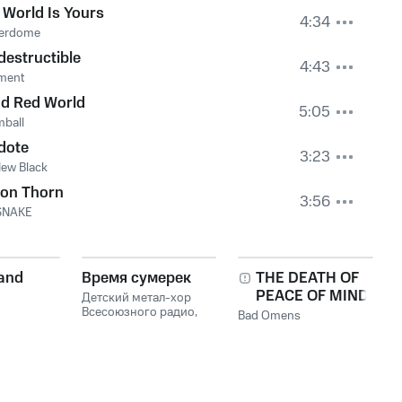
 World Is Yours
4:34
erdome
destructible
4:43
ment
od Red World
5:05
ball
dote
3:23
ew Black
son Thorn
3:56
SNAKE
and
Время сумерек
THE DEATH OF
PEACE OF MIND
Детский метал-хор
Всесоюзного радио
,
Bad Omens
SOLNZE