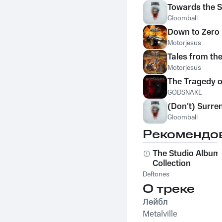
Towards the 
Gloomball
Down to Zero
Motorjesus
Tales from th
Motorjesus
The Tragedy o
GODSNAKE
(Don't) Surre
Gloomball
Рекомендо
The Studio Album
Collection
Deftones
О треке
Лейбл
Metalville