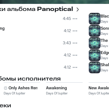
ки альбома
Panoptical
Blac
4:45
Days 
ung
Son
4:12
Days 
The 
3:43
Days 
Edge
4:12
Days 
Shal
4:12
Days 
бомы исполнителя
Only Ashes Remain
Awakening
New Awak
Days Of Jupiter
Days Of Jupiter
Days Of Jupite
еки