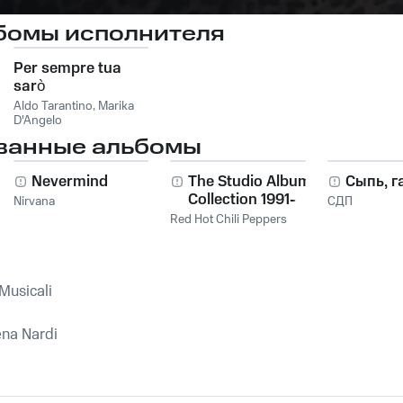
бомы исполнителя
Per sempre tua
sarò
Aldo Tarantino
,
Marika
D'Angelo
ванные альбомы
Nevermind
The Studio Album
Сыпь, г
Collection 1991-
Nirvana
СДП
2011
Red Hot Chili Peppers
Musicali
ena Nardi