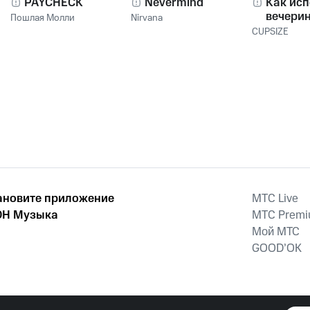
PAYCHECK
Nevermind
Как исп
вечери
Пошлая Молли
Nirvana
CUPSIZE
ановите приложение
MTС Live
Н Музыка
MTС Prem
Мой МТС
GOOD’OK