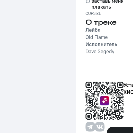
заставь меня
плакать
CUPSIZE
О треке
Лейбл
Old Flame
Исполнитель
Dave Segedy
Уст
КИО