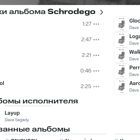
ки альбома
Schrodego
Glo
1:27
Dave
Log
2:47
Dave
Wal
2:21
Dave
Perr
0:46
Dave
ol
Aaro
2:25
Dave
бомы исполнителя
Layup
Dave Segedy
ванные альбомы