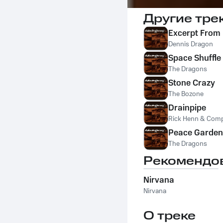
Другие тре
Excerpt From
Dennis Dragon
Space Shuffle
The Dragons
Stone Crazy
The Bozone
Drainpipe
Rick Henn & Com
Peace Garden
The Dragons
Рекомендо
Nirvana
Nirvana
О треке