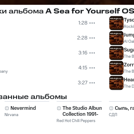
ки альбома
A Sea for Yourself O
Tys
1:28
Rocki
Jump
2:28
Al Oa
Suga
3:16
The 
Zor
4:15
pany
The 
Hear
3:27
The 
ванные альбомы
Nevermind
The Studio Album
Сыпь, г
Collection 1991-
Nirvana
СДП
2011
Red Hot Chili Peppers