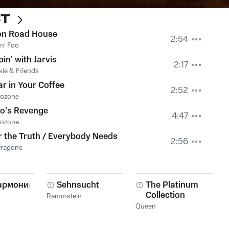
ST
on Road House
2:54
n' Foo
in' with Jarvis
2:17
kie & Friends
r in Your Coffee
2:52
Bozone
ro's Revenge
4:47
Bozone
 the Truth / Everybody Needs
2:56
Dragons
армоника!
Sehnsucht
The Platinum
Collection
Rammstein
Queen