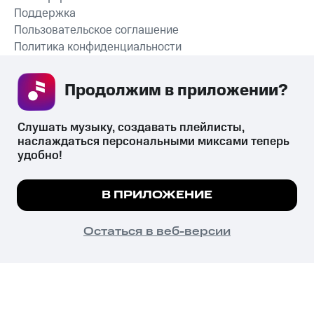
Поддержка
Пользовательское соглашение
Политика конфиденциальности
Рекомендательные технологии
Продолжим в приложении? 
СКАЧАТЬ ПРИЛОЖЕНИЕ
Слушать музыку, создавать плейлисты, 
наслаждаться персональными миксами теперь 
удобно!
Незаконное потребление наркотических средств,
психотропных веществ, их аналогов причиняет вред здоровью,
Мы используем куки, чтобы на сайте все
В ПРИЛОЖЕНИЕ
их незаконный оборот запрещён и влечёт установленную
работало.
Подробнее
законодательством ответственность.
© 2026 ООО «КИОН».
ПОНЯТНО
Остаться в веб-версии
Все права защищены
18+
Главная
В приложение
Избранное