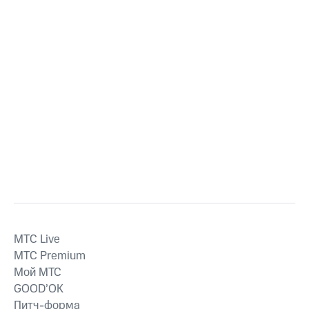
MTС Live
MTС Premium
Мой МТС
GOOD’OK
Питч-форма