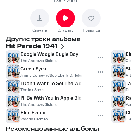
O'Connell, Bob Eberly
Поп
2009
- Amapola (Pretty
Little Poppy)
Скачать
Слушать
Нравится
Другие треки альбома
Hit Parade 1941
Boogie Woogie Bugle Boy
El
The Andrews Sisters
Gle
Green Eyes
St
Jimmy Dorsey v/Bob Eberly & Helen O Connell
,
Jimmy Dorsey
Ar
,
I Don’t Want To Set The World On Fire
Ta
The Ink Spots
Du
I’ll Be With You In Apple Blossom Time
Ra
The Andrews Sisters
Va
Blue Flame
C
Woody Herman
Gl
Рекомендованные альбомы