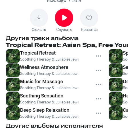
Therapy - Soothing
Нью-эйдж
2018
Sensation
Скачать
Слушать
Нравится
Другие треки альбома
Tropical Retreat: Asian Spa, Free Yo
Tropical Retreat
Sp
Soothing Therapy & Lullabies Jewels
,
Lullabies Jewels
,
Soothin
So
Wellness Atmosphere
Se
Soothing Therapy & Lullabies Jewels
,
Lullabies Jewels
,
Soothin
So
Music for Massage
De
Soothing Therapy & Lullabies Jewels
,
Lullabies Jewels
,
Soothin
So
Soothing Sensation
H
Soothing Therapy & Lullabies Jewels
,
Lullabies Jewels
,
Soothin
So
Deep Sleep Relaxation
C
Soothing Therapy & Lullabies Jewels
,
Lullabies Jewels
,
Soothin
So
Другие альбомы исполнителя