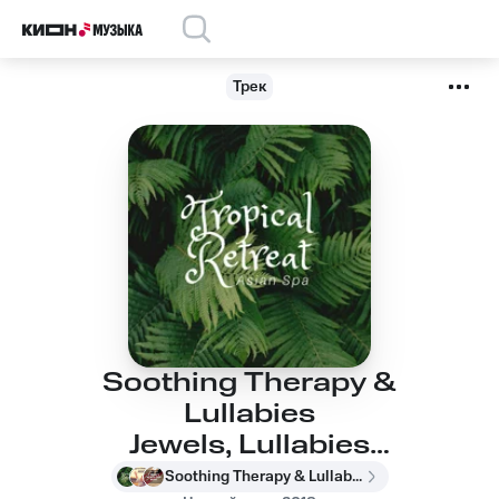
Трек
Soothing Therapy &
Lullabies
Jewels, Lullabies
Jewels, Soothing
Soothing Therapy & Lullabies Jewels, Lullabies Jewels, Soothing Therapy