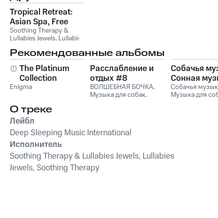
Tropical Retreat:
Asian Spa, Free
Your Mind,
Soothing Therapy &
Lullabies Jewels
,
Lullabies
Wellness
Jewels
,
Soothing Therapy
Atmosphere, Ease
Рекомендованные альбомы
Your Body, Music
The Platinum
Расслабление и
Собачья му
for Massage
Collection
отдых #8
Сонная муз
Enigma
ВОЛШЕБНАЯ БОЧКА
,
для собак и
Собачья музык
Музыка для собак
,
Музыка для со
музыка для
Романтическая музыка
,
Сонная музыка
релаксации
О треке
Relax
,
Музыка для
собак
чтения
,
Relax Music
Лейбл
Deep Sleeping Music International
Исполнитель
Soothing Therapy & Lullabies Jewels, Lullabies
Jewels, Soothing Therapy