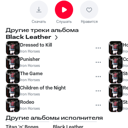
Скачать
Слушать
Нравится
Другие треки альбома
Black Leather
Dressed to Kill
Ho
Iron Horses
Ir
Punisher
Co
Iron Horses
Ir
The Game
St
Iron Horses
Ir
Children of the Night
R
Iron Horses
Ir
Rodeo
St
Iron Horses
Ir
Другие альбомы исполнителя
Titan 'n' Bones
Black Leather