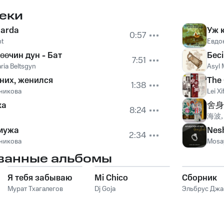
Healing With The
Shipibo Shamans
еки
uarda
Уж 
0:57
nt
Евдо
өөчин дун - Бат
Бес
7:51
ria Beltsgyn
Asyl 
них, женился
The 
1:38
никова
Lei Xi
ка
舍身
8:24
海波
 мужа
Nes
2:34
никова
Mosa
ванные альбомы
Я тебя забываю
Mi Chico
Сборник
Мурат Тхагалегов
Dj Goja
Эльбрус Дж