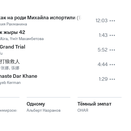
как на роди Михайла испортили (Былина)
12:03
кия Рахманина
ік жыры 42
1:43
Müra
,
Үміт Махамбетова
Grand Trial
5:52
fu
打狼救人
4:44
,
张娜
,
張娜
haste Dar Khane
1:29
yeb Kerman
Одному
Тёмный эмпат
анмирзоев
Альберт Назранов
ОНАЯ