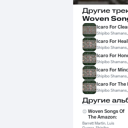
Другие тре
Woven Song
Icaro For Cle
Shipibo Shamans
Icaro For Hea
Shipibo Shamans
Icaro For Hon
Shipibo Shamans
Icaro For Mind
Shipibo Shamans
Icaro For Th
Shipibo Shamans
Другие аль
Woven Songs Of
The Amazon:
Healing Icaros Of
Barrett Martin
,
Luis