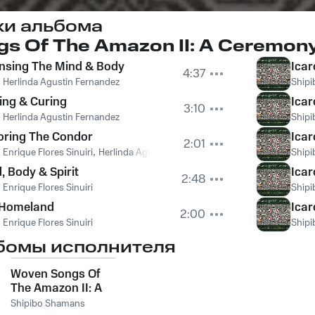
ки альбома
s Of The Amazon II: A Ceremony
ansing The Mind & Body
Icar
4:37
,
Herlinda Agustin Fernandez
Ship
ling & Curing
Ica
3:10
,
Herlinda Agustin Fernandez
Ship
oring The Condor
Icar
2:01
,
Enrique Flores Sinuiri
,
Herlinda Agustin Fernandez
Ship
, Body & Spirit
Icar
2:48
,
Enrique Flores Sinuiri
Ship
e Homeland
Icar
2:00
,
Enrique Flores Sinuiri
Ship
бомы исполнителя
Woven Songs Of
The Amazon II: A
Ceremony Of
Shipibo Shamans