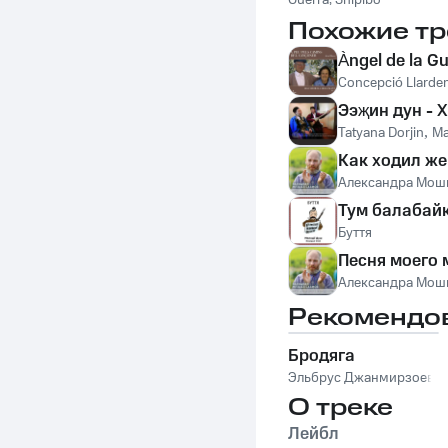
Guerra
The Shipibo
,
Shipibo
Shamans
Shamans
Похожие тр
Àngel de la G
Concepció Llarde
Ээҗин дун - Х
Tatyana Dorjin
,
Ma
Как ходил же
Александра Мош
Тум балабай
Буття
Песня моего
Александра Мош
Рекомендо
Бродяга
Эльбрус Джанмирзоев
О треке
Лейбл