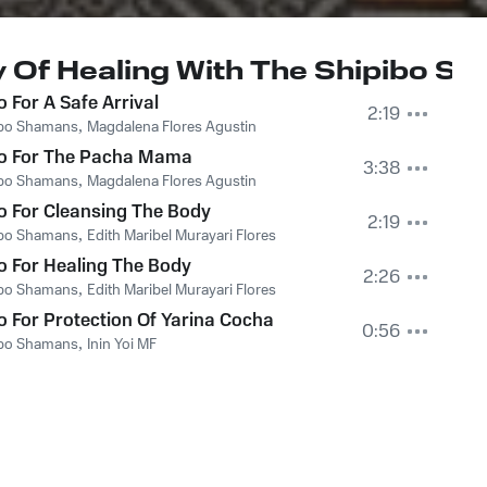
 Of Healing With The Shipibo S
o For A Safe Arrival
2:19
ibo Shamans
,
Magdalena Flores Agustin
ro For The Pacha Mama
3:38
ibo Shamans
,
Magdalena Flores Agustin
o For Cleansing The Body
2:19
ibo Shamans
,
Edith Maribel Murayari Flores
o For Healing The Body
2:26
ibo Shamans
,
Edith Maribel Murayari Flores
o For Protection Of Yarina Cocha
0:56
ibo Shamans
,
Inin Yoi MF