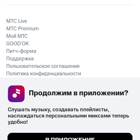
MTС Live
MTС Premium
Мой МТС
GOOD’OK
Питч-форма
Поддержка
Пользовательское соглашение
Политика конфиденциальности
Рекомендательные технологии
Продолжим в приложении? 
СКАЧАТЬ ПРИЛОЖЕНИЕ
Слушать музыку, создавать плейлисты, 
наслаждаться персональными миксами теперь 
удобно!
Незаконное потребление наркотических средств,
психотропных веществ, их аналогов причиняет вред здоровью,
Мы используем куки, чтобы на сайте все
В ПРИЛОЖЕНИЕ