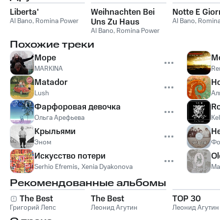
Liberta'
Weihnachten Bei
Notte E Gio
Al Bano
,
Romina Power
Uns Zu Haus
Al Bano
,
Romina
Al Bano
,
Romina Power
Похожие треки
Море
Mo
MARKINA
Re
Matador
Н
Lush
Ал
Фарфоровая девочка
Ro
Ольга Арефьева
Kel
Крыльями
Н
Эном
Фо
Искусство потери
Ol
Serhio Efremis
,
Xenia Dyakonova
Ma
Рекомендованные альбомы
The Best
The Best
TOP 30
Григорий Лепс
Леонид Агутин
Леонид Агутин