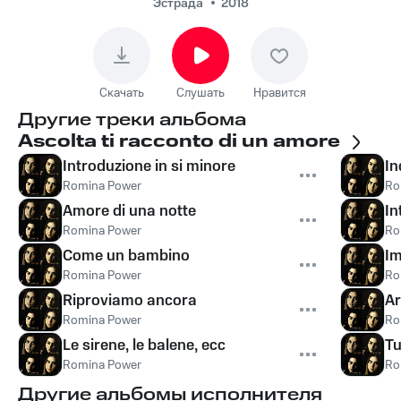
Эстрада
2018
Скачать
Слушать
Нравится
Другие треки альбома
Ascolta ti racconto di un amore
Introduzione in si minore
I
Romina Power
Ro
Amore di una notte
In
Romina Power
Ro
Come un bambino
I
Romina Power
Ro
Riproviamo ancora
Ar
Romina Power
Ro
Le sirene, le balene, ecc
Tu
Romina Power
Ro
Другие альбомы исполнителя