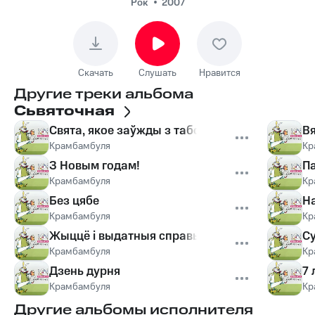
Рок
2007
Скачать
Слушать
Нравится
Другие треки альбома
Сьвяточная
Свята, якое заўжды з табой
Вя
Крамбамбуля
Кр
З Новым годам!
П
Крамбамбуля
Кр
Без цябе
На
Крамбамбуля
Кр
Жыццё і выдатныя справы Святога Патрыка
Су
Крамбамбуля
Кр
Дзень дурня
7 
Крамбамбуля
Кр
Другие альбомы исполнителя