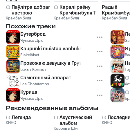
Паўлітра добрага
Каралі раёну
Радыё
настрою
Крамбамбуля 1½
Крамбамбул
Крамбамбуля
Крамбамбуля
Fm
Крамбамбуля
Похожие треки
Бутерброд
Л
Чумахо Дрю
Gar
Kaupunki muistaa vanhuksia
Я
Eläkeläiset
Ва
Провожаю девушку в Грузию
Н
Бахыт Компот
Гр
Самогонный аппарат
Los Chotatamos
Хо
Курица
Чумахо Дрю
Бр
Рекомендованные альбомы
Легенда
Акустический
Последни
КИНО
альбом
КИНО
Король и Шут