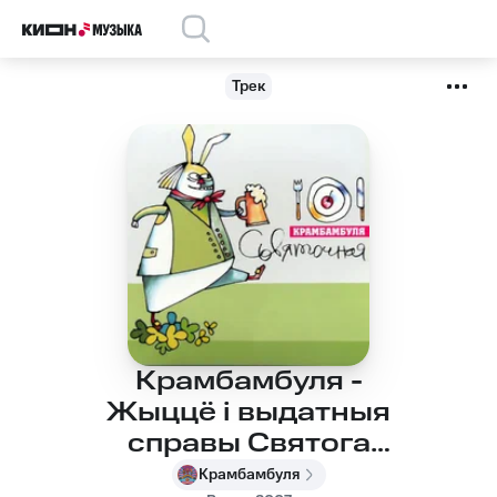
Трек
Крамбамбуля -
Жыццё і выдатныя
справы Святога
Патрыка
Крамбамбуля