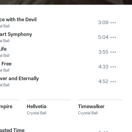
e with the Devil
3:09
l Ball
art Symphony
5:04
l Ball
ife
3:55
l Ball
 Free
4:33
l Ball
ver and Eternally
4:52
l Ball
Empire
Hellvetia
Timewalker
Crystal Ball
Crystal Ball
asted Time