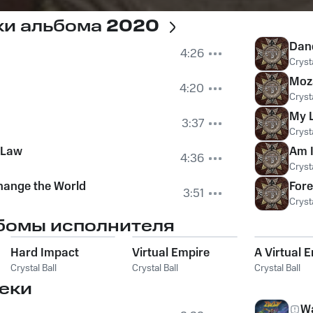
ки альбома
2020
Danc
4:26
Crysta
Moz
4:20
Crysta
My L
3:37
Crysta
 Law
Am I
4:36
Crysta
hange the World
Fore
3:51
Crysta
бомы исполнителя
Hard Impact
Virtual Empire
A Virtual 
Crystal Ball
Crystal Ball
Crystal Ball
еки
W