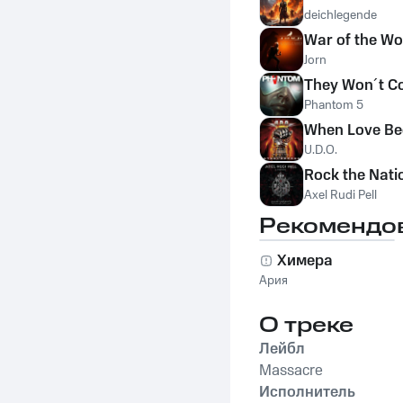
deichlegende
War of the Wo
Jorn
They Won´t C
Phantom 5
When Love Be
U.D.O.
Rock the Nati
Axel Rudi Pell
Рекомендо
Химера
Ария
О треке
Лейбл
Massacre
Исполнитель