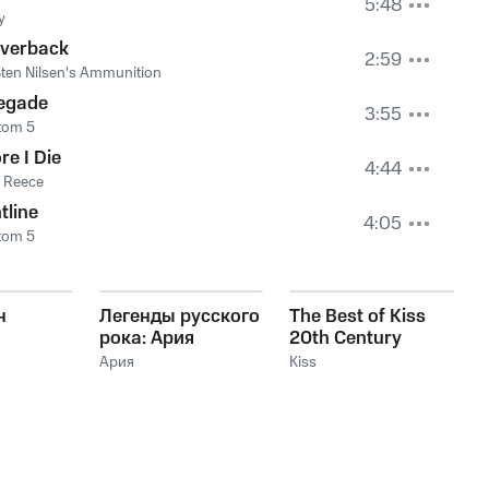
5:48
y
lverback
2:59
ten Nilsen's Ammunition
egade
3:55
tom 5
re I Die
4:44
 Reece
tline
4:05
tom 5
н
Легенды русского
The Best of Kiss
рока: Ария
20th Century
Masters The
Ария
Kiss
Millennium
Collection