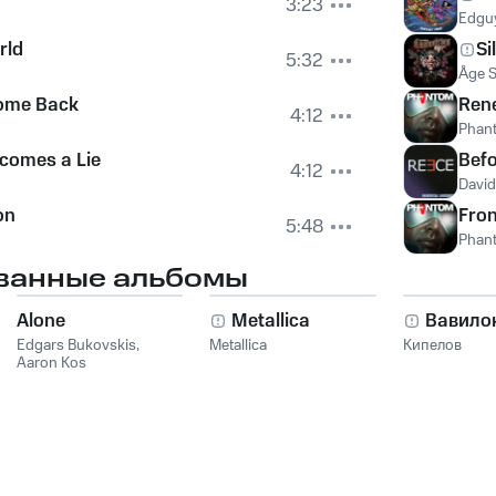
3:23
Edgu
rld
Si
5:32
Åge S
ome Back
Ren
4:12
Phan
comes a Lie
Befo
4:12
David
on
Fron
5:48
Phan
ванные альбомы
Alone
Metallica
Вавило
Edgars Bukovskis
,
Metallica
Кипелов
Aaron Kos