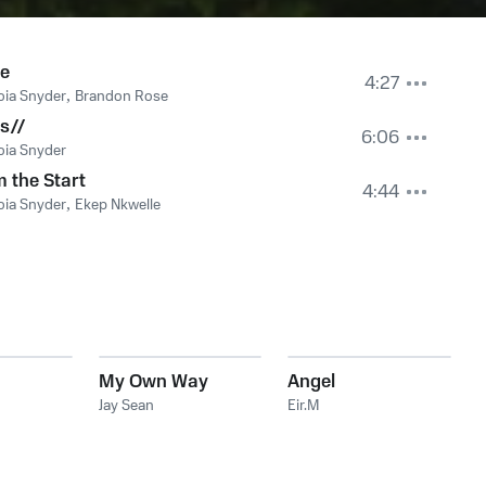
ne
4:27
ia Snyder
,
Brandon Rose
ls//
6:06
ia Snyder
 the Start
4:44
ia Snyder
,
Ekep Nkwelle
My Own Way
Angel
Jay Sean
Eir.M