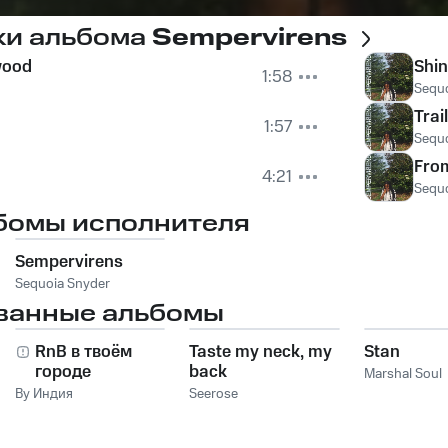
ки альбома
Sempervirens
wood
Shi
1:58
Sequo
Trai
1:57
Sequo
From
4:21
Sequo
бомы исполнителя
Sempervirens
Sequoia Snyder
ванные альбомы
RnB в твоём
Taste my neck, my
Stan
городе
back
Marshal Soul
By Индия
Seerose