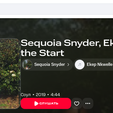
Sequoia Snyder, E
the Start
Sequoia Snyder
Ekep Nkwelle
Соул
2019
4:44
СЛУШАТЬ