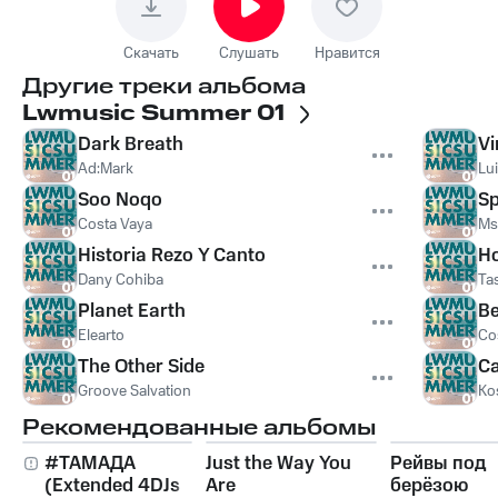
Скачать
Слушать
Нравится
Другие треки альбома
Lwmusic Summer 01
Dark Breath
Vi
Ad:Mark
Lui
Soo Noqo
Sp
Costa Vaya
Ms
Historia Rezo Y Canto
Ho
Dany Cohiba
Ta
Planet Earth
Be
Elearto
Co
The Other Side
C
Groove Salvation
Ko
Рекомендованные альбомы
#ТАМАДА
Just the Way You
Рейвы под
(Extended 4DJs
Are
берёзою