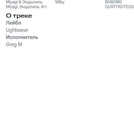
Miyagi & Эндшпиль
Pack)
,
Milky
BABONKI
,
Miyagi
,
Эндшпиль
,
Al I
QUATTROTEQU
Bo
,
Wooshendoo
О треке
Лейбл
Lightwave
Исполнитель
Greg M