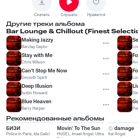
Скачать
Слушать
Нравится
Другие треки альбома
Bar Lounge & Chillout (Finest Selecti
Making Jazzy
Se
Barclay Saylor
Lo
Stay with Me
Fo
Chris Wilson
An
Can't Stop Me Now
Fo
Smooth Spirit
Lo
Deep Illusion
Li
Justin Howard
Si
Blue Heaven
G
Barry Harper
Pa
Рекомендованные альбомы
БИЗИ
Movin' To The Sun
damage
Police In Paris
,
Ida Galich
HUGEL
,
Imael Angel
,
Ultra
Kai Angel