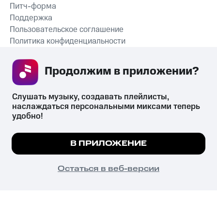
Питч-форма
Поддержка
Пользовательское соглашение
Политика конфиденциальности
Рекомендательные технологии
Продолжим в приложении? 
СКАЧАТЬ ПРИЛОЖЕНИЕ
Слушать музыку, создавать плейлисты, 
наслаждаться персональными миксами теперь 
удобно!
Незаконное потребление наркотических средств,
психотропных веществ, их аналогов причиняет вред здоровью,
Мы используем куки, чтобы на сайте все
В ПРИЛОЖЕНИЕ
их незаконный оборот запрещён и влечёт установленную
работало.
Подробнее
законодательством ответственность.
© 2026 ООО «КИОН».
ПОНЯТНО
Остаться в веб-версии
Все права защищены
18+
Главная
В приложение
Избранное