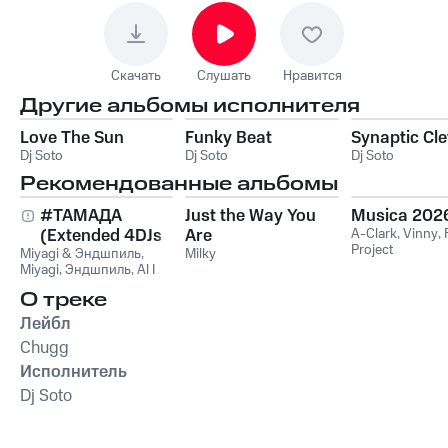
Скачать
Слушать
Нравится
Другие альбомы исполнителя
Love The Sun
Funky Beat
Synaptic Cle
Dj Soto
Dj Soto
Dj Soto
Рекомендованные альбомы
#ТАМАДА
Just the Way You
Musica 202
(Extended 4DJs
Are
A-Clark
,
Vinny
,
Project
Miyagi & Эндшпиль
Pack)
,
Milky
Miyagi
,
Эндшпиль
,
Al I
Bo
,
Wooshendoo
О треке
Лейбл
Chugg
Исполнитель
Dj Soto