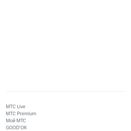
MTС Live
MTС Premium
Мой МТС
GOOD’OK