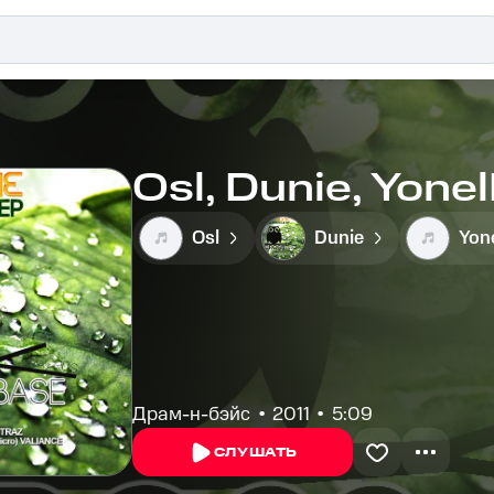
Osl, Dunie, Yonel
Osl
Dunie
Драм-н-бэйс
2011
5:09
СЛУШАТЬ