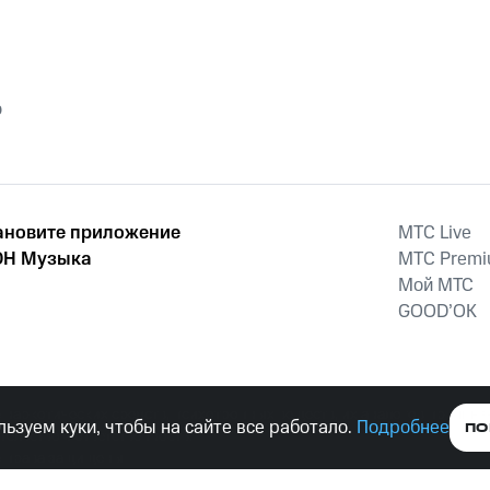
o
ановите приложение
MTС Live
Н Музыка
MTС Prem
Мой МТС
GOOD’OK
наркотических средств, психотропных веществ, их аналогов причиня
ьзуем куки, чтобы на сайте все работало.
Подробнее
ПО
тельством ответственность.
е права защищены