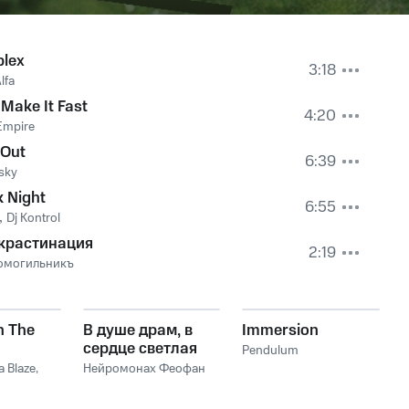
plex
3:18
lfa
 Make It Fast
4:20
Empire
 Out
6:39
sky
 Night
6:55
,
Dj Kontrol
крастинация
2:19
омогильникъ
n The
В душе драм, в
Immersion
сердце светлая
Pendulum
Русь!
a Blaze
,
Нейромонах Феофан