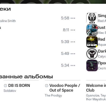
еки
Sim
5:58
line Smith
Red A
s
Just
8:11
Alec 
Red
5:39
Aqua
Dark
5:49
Calyx
Про
5:34
Скот
ванные альбомы
DB IS BORN
Voodoo People /
Welcome i
Out of Space
Club
Soldatov
The Prodigy
Gysnoize
,
Tey
Ihor Maystruk