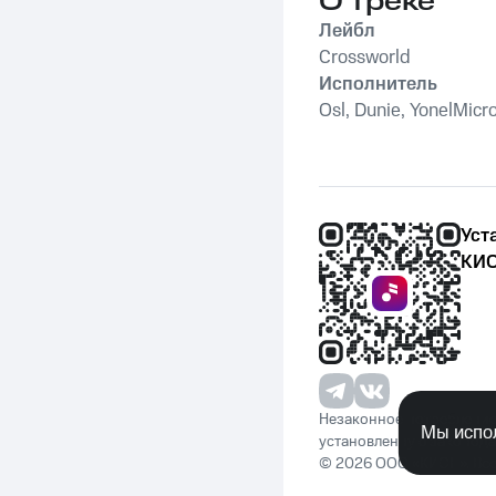
О треке
Лейбл
Crossworld
Исполнитель
Osl, Dunie, YonelMicr
Уст
КИО
Незаконное потребление 
Мы испол
установленную законода
© 2026 ООО «КИОН». Вс