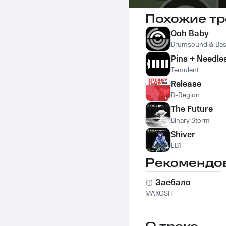
Похожие тр
Ooh Baby
Drumsound & Bass
Pins + Needle
Temulent
Release
D-Region
The Future
Binary Storm
Shiver
EB1
Рекомендо
Заебало
MAKOSH