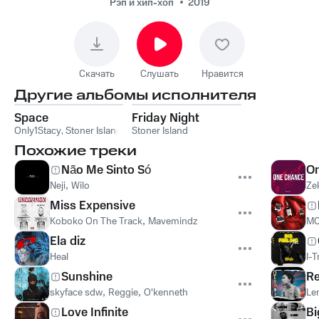
- Friday Night
Рэп и хип-хоп
2019
Скачать
Слушать
Нравится
Другие альбомы исполнителя
Space
Friday Night
Only1Stacy
,
Stoner Island
Stoner Island
Похожие треки
Não Me Sinto Só
O
Neji
,
Wilo
Ze
Miss Expensive
Koboko On The Track
,
Mavemindz
MC
Ela diz
Heal
I-T
Sunshine
R
skyface sdw
,
Reggie
,
O'kenneth
Le
Love Infinite
B