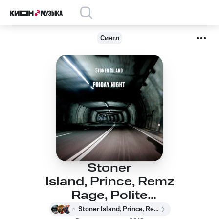
Сингл
Stoner
Island, Prince, Remz
Rage, Polite
Adventures, Only1Stacy
Stoner Island, Prince, Remz Rage, Polite Adventures, Only1Stacy