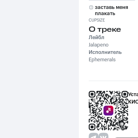
заставь меня
плакать
CUPSIZE
О треке
Лейбл
Jalapeno
Исполнитель
Ephemerals
Уст
КИО