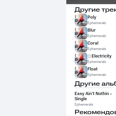
Другие тре
Poly
Ephemerals
Blur
Ephemerals
Coral
Ephemerals
Electricity
Ephemerals
Float
Ephemerals
Другие аль
Easy Ain't Nothin -
Single
Ephemerals
Рекомендо