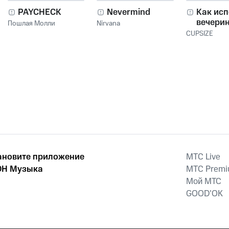
PAYCHECK
Nevermind
Как исп
вечери
Пошлая Молли
Nirvana
CUPSIZE
ановите приложение
MTС Live
Н Музыка
MTС Prem
Мой МТС
GOOD’OK