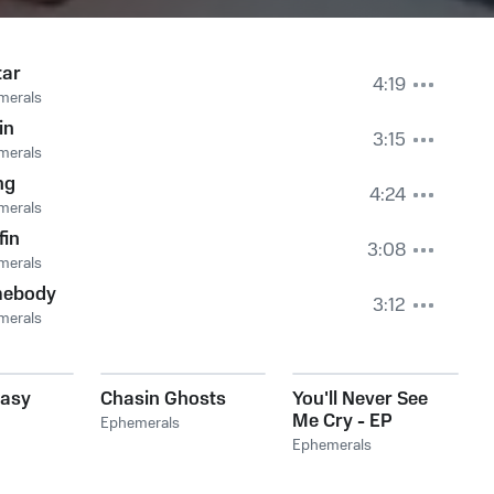
tar
4:19
merals
in
3:15
merals
ng
4:24
merals
fin
3:08
merals
ebody
3:12
merals
Easy
Chasin Ghosts
You'll Never See
Me Cry - EP
Ephemerals
Ephemerals