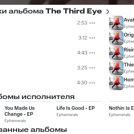
ки альбома
The Third Eye
Ava
2:53
Ephe
Orig
3:12
Ephe
Risi
4:43
Ephe
Thie
3:25
Ephe
Hom
4:30
Ephe
бомы исполнителя
You Made Us
Life Is Good - EP
Nothin Is 
Change - EP
Ephemerals
Ephemerals
Ephemerals
ванные альбомы