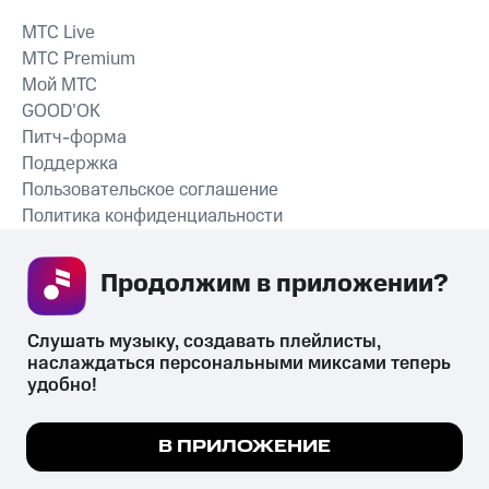
MTС Live
MTС Premium
Мой МТС
GOOD’OK
Питч-форма
Поддержка
Пользовательское соглашение
Политика конфиденциальности
Рекомендательные технологии
Продолжим в приложении? 
СКАЧАТЬ ПРИЛОЖЕНИЕ
Слушать музыку, создавать плейлисты, 
наслаждаться персональными миксами теперь 
удобно!
Незаконное потребление наркотических средств,
психотропных веществ, их аналогов причиняет вред здоровью,
Мы используем куки, чтобы на сайте все
В ПРИЛОЖЕНИЕ
их незаконный оборот запрещён и влечёт установленную
работало.
Подробнее
законодательством ответственность.