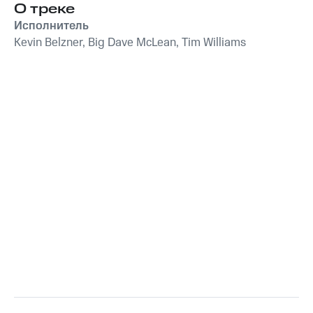
блюз в ресторан,
О треке
для отелей
,
Музыка для
кафе, отель,
магазинов
Исполнитель
магазин, паб
Kevin Belzner, Big Dave McLean, Tim Williams