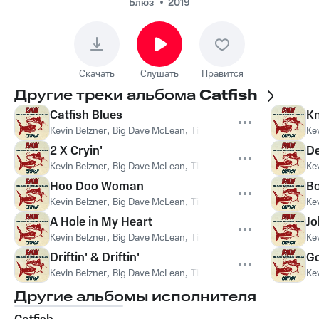
Блюз
2019
Скачать
Слушать
Нравится
Другие треки альбома
Catfish
Catfish Blues
Kn
Kevin Belzner
,
Big Dave McLean
,
Tim Williams
Ke
2 X Cryin'
De
Kevin Belzner
,
Big Dave McLean
,
Tim Williams
Ke
Hoo Doo Woman
Bo
Kevin Belzner
,
Big Dave McLean
,
Tim Williams
Ke
A Hole in My Heart
Jo
Kevin Belzner
,
Big Dave McLean
,
Tim Williams
Ke
Driftin' & Driftin'
Go
Kevin Belzner
,
Big Dave McLean
,
Tim Williams
Ke
Другие альбомы исполнителя