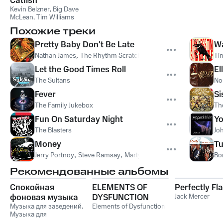
Catfish
Kevin Belzner
,
Big Dave
McLean
,
Tim Williams
Похожие треки
Pretty Baby Don't Be Late
Wa
Nathan James
,
The Rhythm Scratchers
Ti
Let the Good Times Roll
El
The Sultans
No
Fever
Si
The Family Jukebox
Th
Fun On Saturday Night
Yo
The Blasters
Jo
Money
Tu
Jerry Portnoy
,
Steve Ramsay
,
Marty Ballou
,
Troy Gonyea
Bo
Рекомендованные альбомы
Спокойная
ELEMENTS OF
Perfectly Fl
фоновая музыка
DYSFUNCTION
Jack Mercer
для заведений:
Музыка для заведений
,
Elements of Dysfunction
Музыка для
Инструментальный
ресторанов
,
Музыка