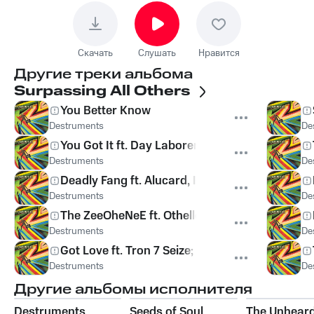
Скачать
Слушать
Нравится
Другие треки альбома
Surpassing All Others
You Better Know
Destruments
De
You Got It ft. Day Laborers
Destruments
De
Deadly Fang ft. Alucard, Ide, Killah Priest
Destruments
De
The ZeeOheNeE ft. Othello; Jermiside
Destruments
De
Got Love ft. Tron 7 Seize; T Truth
Destruments
De
Другие альбомы исполнителя
Destruments
Seeds of Soul
The Unheard