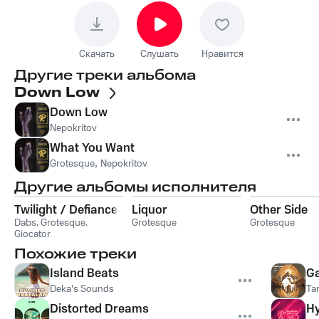
Скачать
Слушать
Нравится
Другие треки альбома
Down Low
Down Low
Nepokritov
What You Want
Grotesque
,
Nepokritov
Другие альбомы исполнителя
Twilight / Defiance
Liquor
Other Side
Dabs
,
Grotesque
,
Grotesque
Grotesque
Giocator
Похожие треки
Island Beats
G
Deka's Sounds
Ta
Distorted Dreams
H