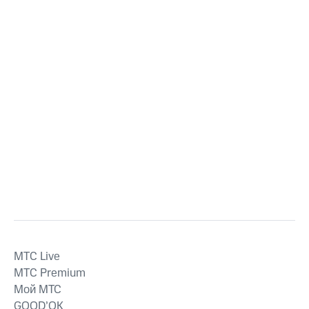
MTС Live
MTС Premium
Мой МТС
GOOD’OK