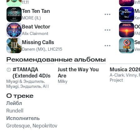
11.11
Inf
Ten Ten Tan
Ma
MORE (IL)
Ke
Beat Vector
O
Alix Clairmont
FA
Missing Calls
Se
Danem (MX)
,
LHC215
Ve
Рекомендованные альбомы
#ТАМАДА
Just the Way You
Musica 202
(Extended 4DJs
Are
A-Clark
,
Vinny
,
Project
Miyagi & Эндшпиль
Pack)
,
Milky
Miyagi
,
Эндшпиль
,
Al I
Bo
,
Wooshendoo
О треке
Лейбл
Rundell
Исполнитель
Grotesque, Nepokritov