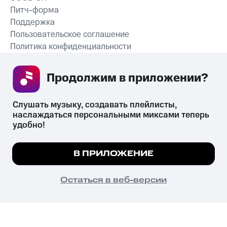
Питч-форма
Поддержка
Пользовательское соглашение
Политика конфиденциальности
Рекомендательные технологии
Продолжим в приложении? 
СКАЧАТЬ ПРИЛОЖЕНИЕ
Слушать музыку, создавать плейлисты, 
наслаждаться персональными миксами теперь 
удобно!
Незаконное потребление наркотических средств,
психотропных веществ, их аналогов причиняет вред здоровью,
Мы используем куки, чтобы на сайте все
В ПРИЛОЖЕНИЕ
их незаконный оборот запрещён и влечёт установленную
работало.
Подробнее
законодательством ответственность.
© 2026 ООО «КИОН».
ПОНЯТНО
Остаться в веб-версии
Все права защищены
18+
Главная
В приложение
Избранное