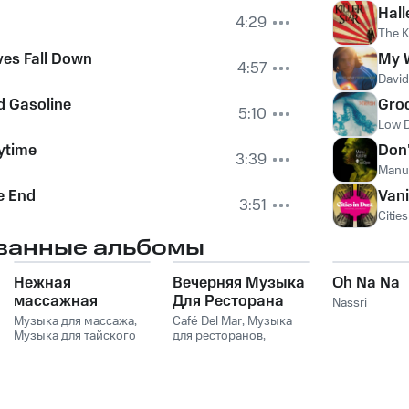
Hall
4:29
The K
es Fall Down
My 
4:57
David
d Gasoline
Groc
5:10
Low D
ytime
Don'
3:39
Manu
e End
Vani
3:51
Cities
ванные альбомы
Нежная
Вечерняя Музыка
Oh Na Na
массажная
Для Ресторана
Nassri
музыка для
Vol. 1
Музыка для массажа
,
Café Del Mar
,
Музыка
глубокого
Музыка для тайского
для ресторанов
,
массажа
,
Музыка для
Спокойная фоновая
расслабления и
Массажа Спа
,
Музыка
музыка
спа отдыха
для Массажа
Расслабляющая