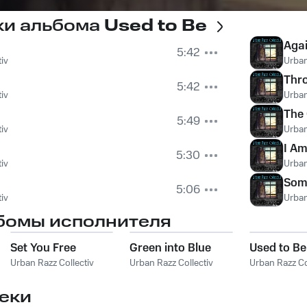
ки альбома
Used to Be
Aga
5:42
iv
Urban
Thr
5:42
iv
Urban
The 
5:49
iv
Urban
I A
5:30
iv
Urban
Some
5:06
iv
Urban
бомы исполнителя
Set You Free
Green into Blue
Used to Be
Urban Razz Collectiv
Urban Razz Collectiv
Urban Razz Co
еки