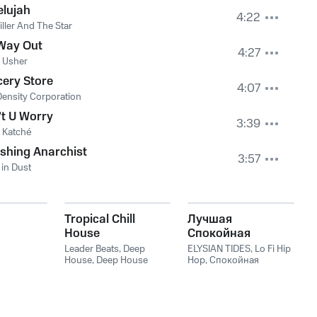
elujah
4:22
iller And The Star
Way Out
4:27
 Usher
ery Store
4:07
ensity Corporation
t U Worry
3:39
 Katché
shing Anarchist
3:57
 in Dust
Tropical Chill
Лучшая
House
Спокойная
Музыка Для
Leader Beats
,
Deep
ELYSIAN TIDES
,
Lo Fi Hip
House
,
Deep House
Фона, Работы И
Hop
,
Спокойная
Music
,
Chillout
,
Chillout
фоновая музыка
Учёбы — Фоновая
Lounge
,
Tropical House
Музыка Без Слов
Для