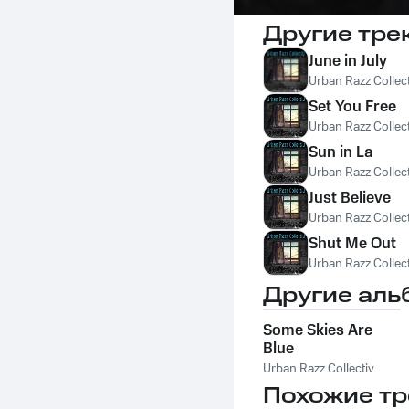
Другие тре
June in July
Urban Razz Collect
Set You Free
Urban Razz Collect
Sun in La
Urban Razz Collect
Just Believe
Urban Razz Collect
Shut Me Out
Urban Razz Collect
Другие аль
Some Skies Are
Blue
Urban Razz Collectiv
Похожие тр