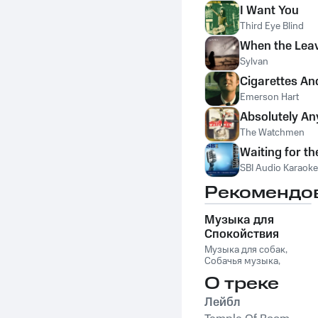
I Want You
Third Eye Blind
When the Leav
Sylvan
Cigarettes An
Emerson Hart
Absolutely An
The Watchmen
Waiting for th
SBI Audio Karaoke
Рекомендо
Музыка для
Спокойствия
Кошек
Музыка для собак
,
Собачья музыка
,
Музыка для кошек
,
О треке
Музыка для сна
домашних животных
,
Лейбл
Музыка для йоги
,
Spa