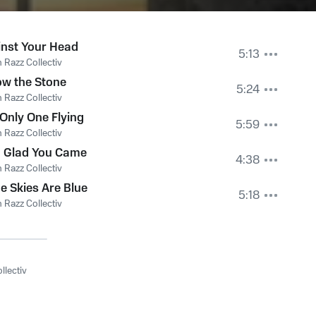
inst Your Head
5:13
 Razz Collectiv
ow the Stone
5:24
 Razz Collectiv
Only One Flying
5:59
 Razz Collectiv
m Glad You Came
4:38
 Razz Collectiv
 Skies Are Blue
5:18
 Razz Collectiv
llectiv