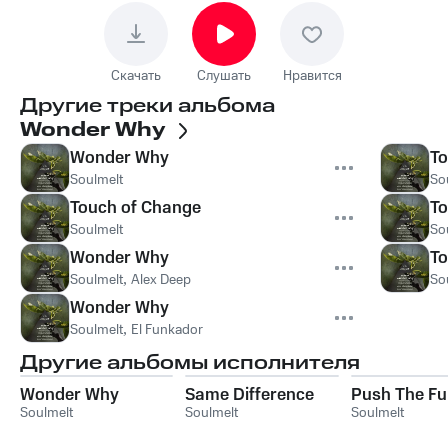
Скачать
Слушать
Нравится
Другие треки альбома
Wonder Why
Wonder Why
To
Soulmelt
So
Touch of Change
To
Soulmelt
So
Wonder Why
To
Soulmelt
,
Alex Deep
So
Wonder Why
Soulmelt
,
El Funkador
Другие альбомы исполнителя
Wonder Why
Same Difference
Push The Fu
Soulmelt
Soulmelt
Soulmelt