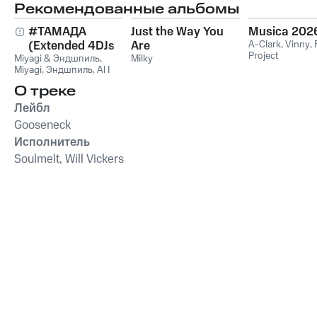
Рекомендованные альбомы
#ТАМАДА
Just the Way You
Musica 202
(Extended 4DJs
Are
A-Clark
,
Vinny
,
Project
Miyagi & Эндшпиль
Pack)
,
Milky
Miyagi
,
Эндшпиль
,
Al I
Bo
,
Wooshendoo
О треке
Лейбл
Gooseneck
Исполнитель
Soulmelt, Will Vickers