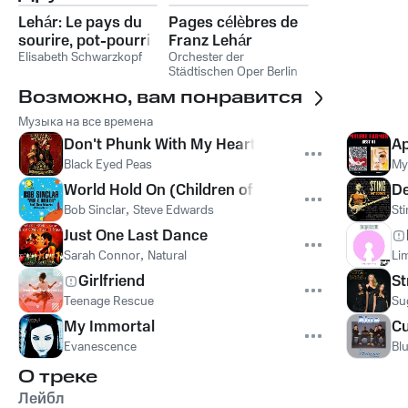
Lehár: Le pays du
Pages célèbres de
sourire, pot-pourri
Franz Lehár
Elisabeth Schwarzkopf
Orchester der
Städtischen Oper Berlin
Возможно, вам понравится
Музыка на все времена
Don't Phunk With My Heart
Ap
Black Eyed Peas
My
World Hold On (Children of the Sky)
De
Bob Sinclar
,
Steve Edwards
St
Just One Last Dance
Sarah Connor
,
Natural
Lim
Girlfriend
St
Teenage Rescue
Su
My Immortal
Cu
Evanescence
Bl
О треке
Лейбл