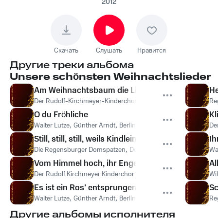
Motettenchor, Rias
2012
Knabenchor, Walter
Lutze, Günther Arndt,
Traute Wagner,
Скачать
Слушать
Нравится
Berthold
Другие треки альбома
Schwarz, Rias
Unsere schönsten Weihnachtslieder
Knabenchor - O
Am Weihnachtsbaum die Lichter brennen
He
Tannenbaum, O
Der Rudolf-Kirchmeyer-Kinderchor
Re
Tannenbaum
O du Fröhliche
Kl
Walter Lutze
,
Günther Arndt
,
Berliner Motettenchor
,
Traute Wa
De
Still, still, still, weils Kindlein schlafen will
Ih
Die Regensburger Domspatzen
,
Domkapellmeister Prof. Dr. T
Wa
Vom Himmel hoch, ihr Engel kommt
Al
Der Rudolf Kirchmeyer Kinderchor
Wil
Es ist ein Ros' entsprungen
Sc
Walter Lutze
,
Günther Arndt
,
Berliner Motettenchor
,
Traute Wa
Re
Другие альбомы исполнителя