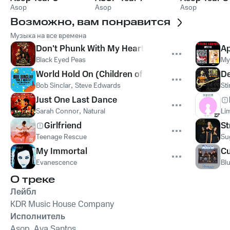
Asop
Asop
Asop
Возможно, вам понравится
Музыка на все времена
Don't Phunk With My Heart
Ap
Black Eyed Peas
My
World Hold On (Children of the Sky)
De
Bob Sinclar
,
Steve Edwards
St
Just One Last Dance
Sarah Connor
,
Natural
Lim
Girlfriend
St
Teenage Rescue
Su
My Immortal
Cu
Evanescence
Bl
О треке
Лейбл
KDR Music House Company
Исполнитель
Asop, Ava Santos