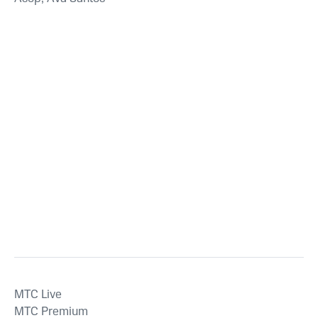
MTС Live
MTС Premium