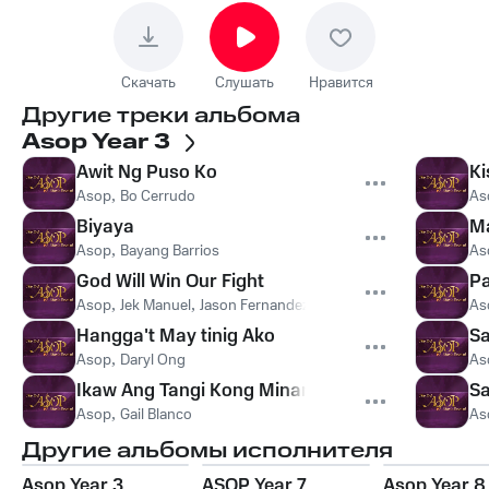
Скачать
Слушать
Нравится
Другие треки альбома
Asop Year 3
Awit Ng Puso Ko
Ki
Asop
,
Bo Cerrudo
As
Biyaya
M
Asop
,
Bayang Barrios
As
God Will Win Our Fight
Pa
Asop
,
Jek Manuel
,
Jason Fernandez
As
Hangga't May tinig Ako
Sa
Asop
,
Daryl Ong
As
Ikaw Ang Tangi Kong Minamahal
S
Asop
,
Gail Blanco
As
Другие альбомы исполнителя
Asop Year 3
ASOP Year 7
Asop Year 8