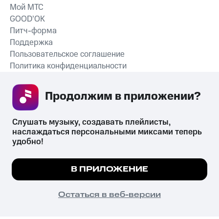
Мой МТС
GOOD’OK
Питч-форма
Поддержка
Пользовательское соглашение
Политика конфиденциальности
Рекомендательные технологии
Продолжим в приложении? 
СКАЧАТЬ ПРИЛОЖЕНИЕ
Слушать музыку, создавать плейлисты, 
наслаждаться персональными миксами теперь 
удобно!
Незаконное потребление наркотических средств,
психотропных веществ, их аналогов причиняет вред здоровью,
Мы используем куки, чтобы на сайте все
В ПРИЛОЖЕНИЕ
их незаконный оборот запрещён и влечёт установленную
работало.
Подробнее
законодательством ответственность.
© 2026 ООО «КИОН».
ПОНЯТНО
Остаться в веб-версии
Все права защищены
18+
Главная
В приложение
Избранное