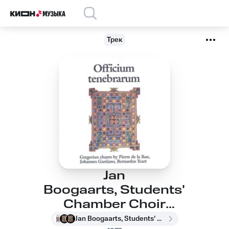
Трек
Jan
Boogaarts, Students'
Chamber Choir
Utrecht, Students'
Jan Boogaarts, Students' Chamber Choir Utrecht, Students' Choir Utrecht