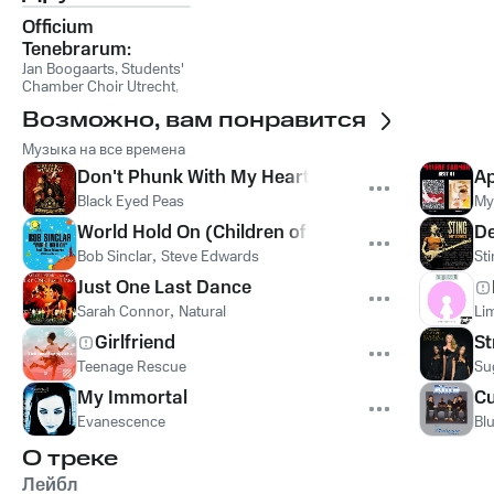
Officium
Tenebrarum:
Gregorian Chants
Jan Boogaarts
,
Students'
Chamber Choir Utrecht
,
by Pierre de la Rue,
Students' Choir Utrecht
Johannes Gardano
Возможно, вам понравится
& Bernardus Ycart
Музыка на все времена
Don't Phunk With My Heart
Ap
Black Eyed Peas
My
World Hold On (Children of the Sky)
De
Bob Sinclar
,
Steve Edwards
St
Just One Last Dance
Sarah Connor
,
Natural
Lim
Girlfriend
St
Teenage Rescue
Su
My Immortal
Cu
Evanescence
Bl
О треке
Лейбл