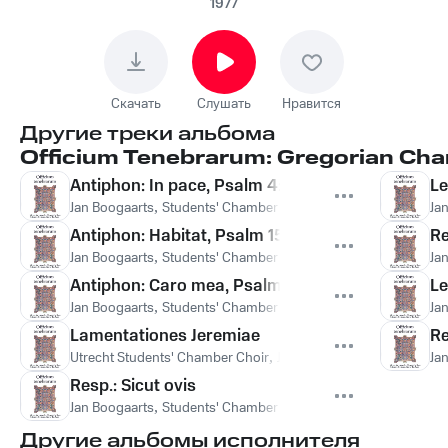
Choir Utrecht - Resp.:
1977
Jerusalem surge
Скачать
Слушать
Нравится
Другие треки альбома
Officium Tenebrarum: Gregorian Chan
Antiphon: In pace, Psalm 4: Cum invocarem
Le
Jan Boogaarts
,
Students' Chamber Choir Utrecht
,
Students' Ch
Ja
Antiphon: Habitat, Psalm 15 (14): Domine quis ha
Re
Jan Boogaarts
,
Students' Chamber Choir Utrecht
,
Students' Ch
Ja
Antiphon: Caro mea, Psalm 16 (15): Conserva me
Le
Jan Boogaarts
,
Students' Chamber Choir Utrecht
,
Students' Ch
Ja
Lamentationes Jeremiae
Re
Utrecht Students' Chamber Choir
,
Jan Boogaarts
,
Utrecht Stud
Ja
Resp.: Sicut ovis
Jan Boogaarts
,
Students' Chamber Choir Utrecht
,
Students' Ch
Другие альбомы исполнителя