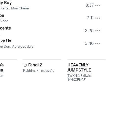
ay Bay
3:37
Kartel
,
Mon Cherie
be
3:11
Alade
ecente
3:25
a
vy Us
3:46
lon Don
,
Abra Cadabra
Ya
Fendi 2
HEAVENLY
ua
JUMPSTYLE
Rakhim
,
Khim
,
ayv1o
Vou
an
TWXNY
,
Sxilwix
,
INNXCENCE