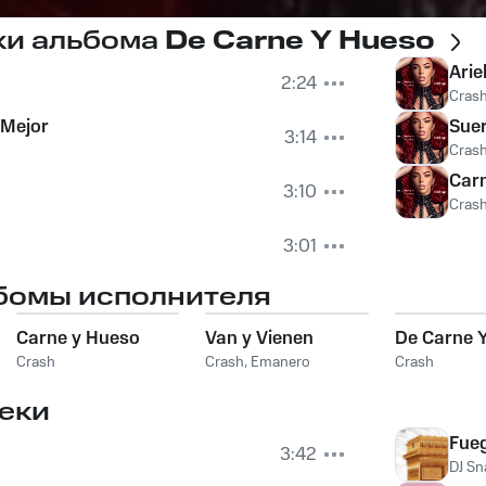
ки альбома
De Carne Y Hueso
Arie
2:24
Cras
 Mejor
Suer
3:14
Cras
Car
3:10
Cras
3:01
бомы исполнителя
Carne y Hueso
Van y Vienen
De Carne 
Crash
Crash
,
Emanero
Crash
еки
Fue
3:42
DJ Sn