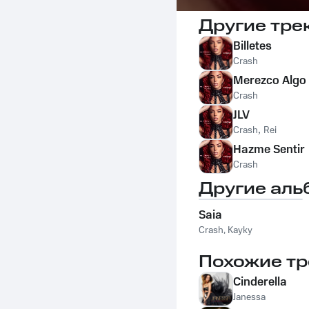
Другие тре
Billetes
Crash
Merezco Algo
Crash
JLV
Crash
,
Rei
Hazme Sentir
Crash
Другие аль
Saia
Crash
,
Kayky
Похожие тр
Cinderella
Janessa