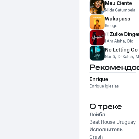
Meu Ciente
Nilda Catumbela
Wakapass
Ihcego
Zulke Dinge
I Am Aisha
,
Dio
No Letting Go
Nonô
,
DJ Katch
,
M
Рекомендо
Enrique
Enrique Iglesias
О треке
Лейбл
Beat House Uruguay
Исполнитель
Crash