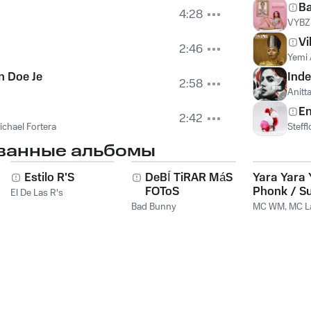
B
4:28
VYBZ 
Vi
2:46
Yemi 
n Doe Je
Ind
2:58
Anitt
En
2:42
ichael Fortera
Steff
ванные альбомы
Estilo R'S
DeBÍ TiRAR MáS
Yara Yara 
FOToS
Phonk / S
El De Las R's
Amiga Eu 
Bad Bunny
MC WM
,
MC L
Pegar