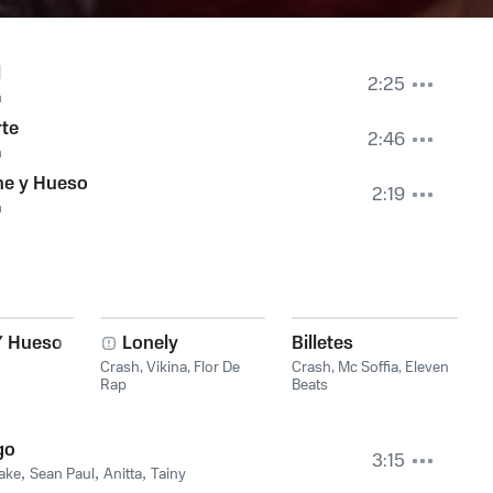
l
2:25
h
te
2:46
h
ne y Hueso
2:19
h
Y Hueso
Lonely
Billetes
Crash
,
Vikina
,
Flor De
Crash
,
Mc Soffia
,
Eleven
Rap
Beats
go
3:15
ake
,
Sean Paul
,
Anitta
,
Tainy