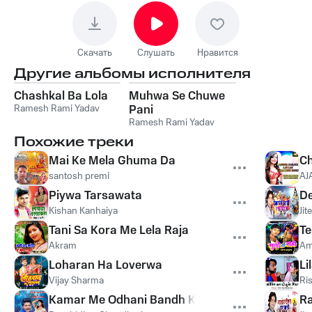
Скачать
Слушать
Нравится
Другие альбомы исполнителя
Chashkal Ba Lola
Muhwa Se Chuwe
Ramesh Rami Yadav
Pani
Ramesh Rami Yadav
Похожие треки
Mai Ke Mela Ghuma Da
Ch
santosh premi
AJ
Piywa Tarsawata
De
Kishan Kanhaiya
Jit
Tani Sa Kora Me Lela Raja
Te
Akram
Am
Loharan Ha Loverwa
Li
Vijay Sharma
Ris
Kamar Me Odhani Bandh Ke
Ra