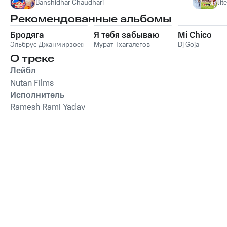
Banshidhar Chaudhari
Jit
Рекомендованные альбомы
Бродяга
Я тебя забываю
Mi Chico
Эльбрус Джанмирзоев
Мурат Тхагалегов
Dj Goja
О треке
Лейбл
Nutan Films
Исполнитель
Ramesh Rami Yadav