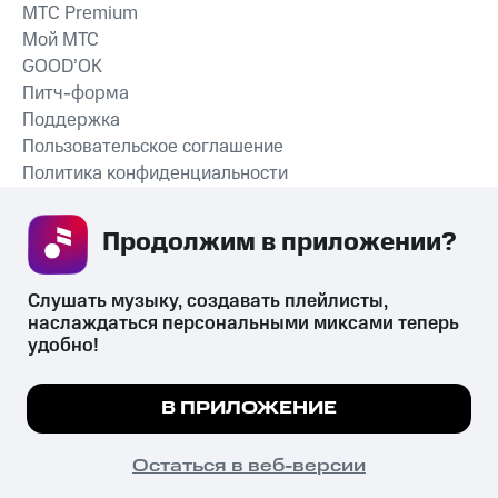
MTС Premium
Мой МТС
GOOD’OK
Питч-форма
Поддержка
Пользовательское соглашение
Политика конфиденциальности
Рекомендательные технологии
Продолжим в приложении? 
СКАЧАТЬ ПРИЛОЖЕНИЕ
Слушать музыку, создавать плейлисты, 
наслаждаться персональными миксами теперь 
удобно!
Незаконное потребление наркотических средств,
психотропных веществ, их аналогов причиняет вред здоровью,
Мы используем куки, чтобы на сайте все
В ПРИЛОЖЕНИЕ
их незаконный оборот запрещён и влечёт установленную
работало.
Подробнее
законодательством ответственность.
© 2026 ООО «КИОН».
ПОНЯТНО
Остаться в веб-версии
Все права защищены
18+
Главная
В приложение
Избранное