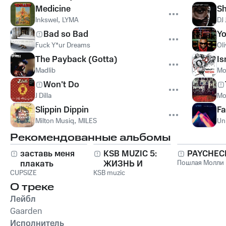
Medicine
Sh
Inkswel
,
LYMA
DJ 
Bad so Bad
Y
Fuck Y*ur Dreams
Ol
The Payback (Gotta)
Is
Madlib
Mo
Won't Do
J Dilla
Mo
Slippin Dippin
Fa
Milton Musiq
,
MILES
Un
Рекомендованные альбомы
заставь меня
KSB MUZIC 5:
PAYCHEC
плакать
ЖИЗНЬ И
Пошлая Молли
CUPSIZE
KSB muzic
СТРАДАНИЯ
АНДРЕЯ
О треке
ДЕМЕНТЬЕВА
Лейбл
Gaarden
Исполнитель