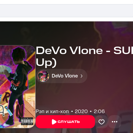
DeVo Vlone - S
Up)
DeVo Vlone
Рэп и хип-хоп
2020
2:06
СЛУШАТЬ