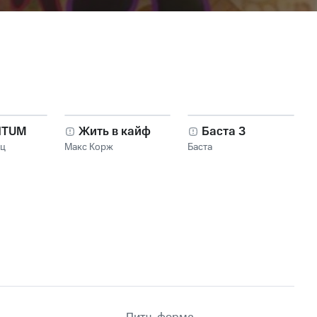
NTUM
Жить в кайф
Баста 3
нц
Макс Корж
Баста