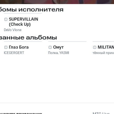
бомы исполнителя
SUPERVILLAIN
(Check Up)
DeVo Vlone
ванные альбомы
Глаз Бога
Омут
MILITA
ICEGERGERT
Полка
,
YASMI
тёмный при