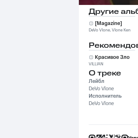
Другие аль
[Magazine]
DeVo Vlone
,
Vlone Ken
Рекомендо
Красивое Зло
VILLIAN
О треке
Лейбл
DeVo Vlone
Исполнитель
DeVo Vlone