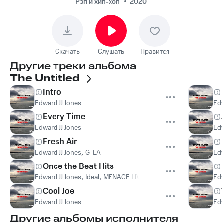
Рэп и хип-хоп
2020
Скачать
Слушать
Нравится
Другие треки альбома
The Untitled
Intro
Edward JJ Jones
Ed
Every Time
Edward JJ Jones
Ed
Fresh Air
Edward JJ Jones
,
G-LA
Ed
Once the Beat Hits
Edward JJ Jones
,
Ideal
,
MENACE LIVE
,
BABY MAR MAR
Ed
Cool Joe
Edward JJ Jones
Ed
Другие альбомы исполнителя