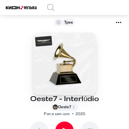
Трек
Oeste7 - Interlúdio
Oeste7
Рэп и хип-хоп
2020