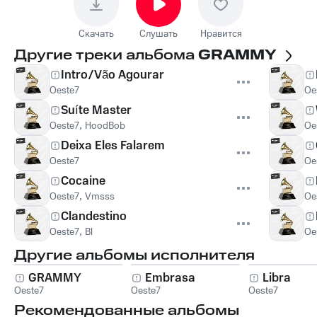
Скачать
Слушать
Нравится
Другие треки альбома
GRAMMY
Intro/Vão Agourar
Oeste7
Oe
Suíte Master
Oeste7
,
HoodBob
Oe
Deixa Eles Falarem
Oeste7
Oe
Cocaine
Oeste7
,
Vmsss
Oe
Clandestino
Oeste7
,
Bl
Oe
Другие альбомы исполнителя
GRAMMY
Embrasa
Libra
Oeste7
Oeste7
Oeste7
Рекомендованные альбомы