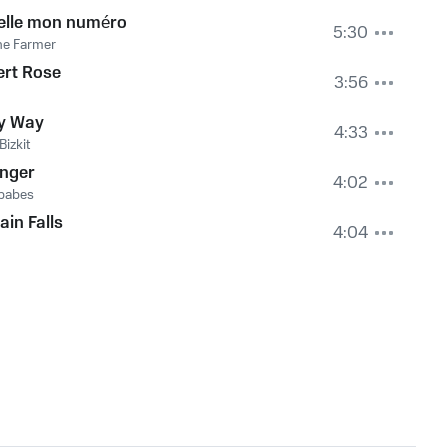
elle mon numéro
5:30
ne Farmer
ert Rose
3:56
y Way
4:33
Bizkit
onger
4:02
babes
ain Falls
4:04