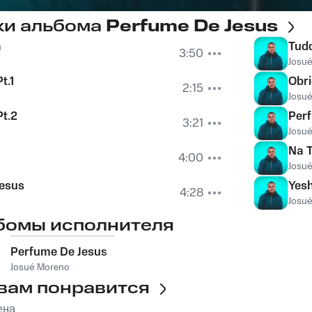
ки альбома
Perfume De Jesus
a
Tudo
3:50
Josu
t.1
Obr
2:15
Josu
t.2
Per
3:21
Josu
Na 
4:00
Josu
esus
Yes
4:28
Josu
бомы исполнителя
Perfume De Jesus
Josué Moreno
вам понравится
ена