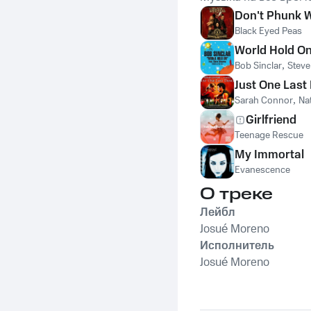
Don't Phunk W
Black Eyed Peas
World Hold On
Bob Sinclar
,
Stev
Just One Last
Sarah Connor
,
Na
Girlfriend
Teenage Rescue
My Immortal
Evanescence
О треке
Лейбл
Josué Moreno
Исполнитель
Josué Moreno