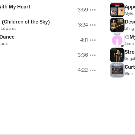
ith My Heart
App
3:59
Mylè
 (Children of the Sky)
Des
3:24
e Edwards
Sting
 Dance
M
4:11
tural
Limp 
Str
3:36
Suga
Curt
4:22
Blue