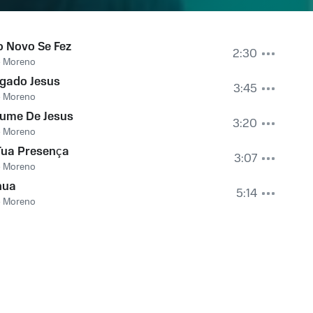
 Novo Se Fez
2:30
é Moreno
igado Jesus
3:45
é Moreno
fume De Jesus
3:20
é Moreno
Tua Presença
3:07
é Moreno
hua
5:14
é Moreno