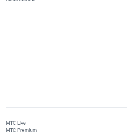
MTС Live
MTС Premium