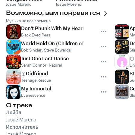
Josué Moreno
Josué Moreno
Возможно, вам понравится
Музыка на все времена
Don't Phunk With My Heart
Ap
Black Eyed Peas
My
World Hold On (Children of the Sky)
De
Bob Sinclar
,
Steve Edwards
St
Just One Last Dance
Sarah Connor
,
Natural
Lim
Girlfriend
St
Teenage Rescue
Su
My Immortal
Cu
Evanescence
Bl
О треке
Лейбл
Josué Moreno
Исполнитель
Josué Moreno