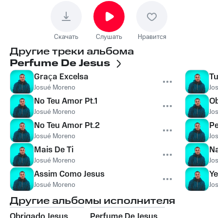
Скачать
Слушать
Нравится
Другие треки альбома
Perfume De Jesus
Graça Excelsa
Tu
Josué Moreno
Jo
No Teu Amor Pt.1
Ob
Josué Moreno
Jo
No Teu Amor Pt.2
Pe
Josué Moreno
Jo
Mais De Ti
Na
Josué Moreno
Jo
Assim Como Jesus
Y
Josué Moreno
Jo
Другие альбомы исполнителя
Obrigado Jesus
Perfume De Jesus