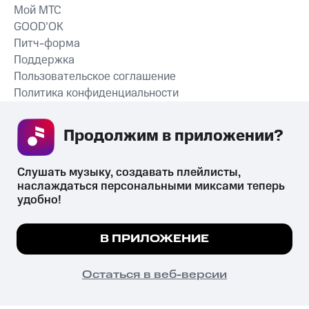
Мой МТС
GOOD’OK
Питч-форма
Поддержка
Пользовательское соглашение
Политика конфиденциальности
Рекомендательные технологии
Продолжим в приложении? 
СКАЧАТЬ ПРИЛОЖЕНИЕ
Слушать музыку, создавать плейлисты, 
наслаждаться персональными миксами теперь 
удобно!
Незаконное потребление наркотических средств,
психотропных веществ, их аналогов причиняет вред здоровью,
Мы используем куки, чтобы на сайте все
В ПРИЛОЖЕНИЕ
их незаконный оборот запрещён и влечёт установленную
работало.
Подробнее
законодательством ответственность.
© 2026 ООО «КИОН».
ПОНЯТНО
Остаться в веб-версии
Все права защищены
18+
Главная
В приложение
Избранное